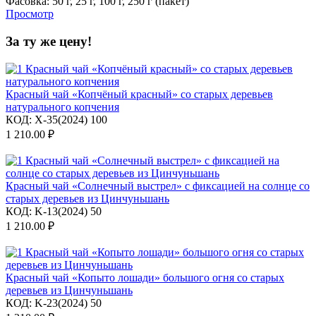
Фасовка:
50 г,
25 г,
100 г,
250 г (пакет)
Просмотр
За ту же цену!
Красный чай «Копчёный красный» со старых деревьев
натурального копчения
КОД:
X-35(2024) 100
1 210.00
₽
Красный чай «Солнечный выстрел» с фиксацией на солнце со
старых деревьев из Цинчуньшань
КОД:
K-13(2024) 50
1 210.00
₽
Красный чай «Копыто лошади» большого огня со старых
деревьев из Цинчуньшань
КОД:
K-23(2024) 50