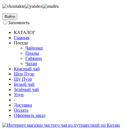
Войти
Запомнить
КАТАЛОГ
Главная
Посуда
Чайники
Пиалы
Гайвани
Чахаи
Красный чай
Шен Пуэр
Шу Пуэр
Белый чай
Зелёный чай
Улун
-
Доставка
Оплата
Оформить заказ