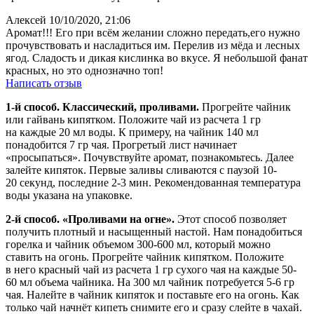
Алексей
10/10/2020, 21:06
Аромат!!! Его при всём желании сложно передать,его нужно
прочувствовать и насладиться им. Перелив из мёда и лесных
ягод. Сладость и дикая кислинка во вкусе. Я небольшой фанат
красных, но это однозначно топ!
Написать отзыв
1-й способ. Классический, проливами.
Прогрейте чайник
или гайвань кипятком. Положите чай из расчета 1 гр
на каждые 20 мл воды. К примеру, на чайник 140 мл
понадобится 7 гр чая. Прогретый лист начинает
«просыпаться». Почувствуйте аромат, познакомьтесь. Далее
залейте кипяток. Первые заливы сливаются с паузой 10-
20 секунд, последние 2-3 мин. Рекомендованная температура
воды указана на упаковке.
2-й способ. «Проливами на огне».
Этот способ позволяет
получить плотный и насыщенный настой. Нам понадобиться
горелка и чайник объемом 300-600 мл, который можно
ставить на огонь. Прогрейте чайник кипятком. Положите
в него красный чай из расчета 1 гр сухого чая на каждые 50-
60 мл объема чайника. На 300 мл чайник потребуется 5-6 гр
чая. Налейте в чайник кипяток и поставьте его на огонь. Как
только чай начнёт кипеть снимите его и сразу слейте в чахай.