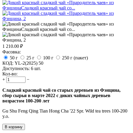
1 210.00
₽
Фасовка:
50 г
25 г
100 г
250 г (пакет)
КОД:
YL-2(2025) 50
Доступность:
6 шт.
Кол-во:
+
−
Сладкий красный чай со старых деревьев из Фэнцина,
сбор сырья в марте 2022 с диких чайных деревьев
возрастом 100-200 лет
Gu Shu Feng Qing Tian Hong Cha '22 Spr. Wild tea trees 100-200
y.o.
В корзину