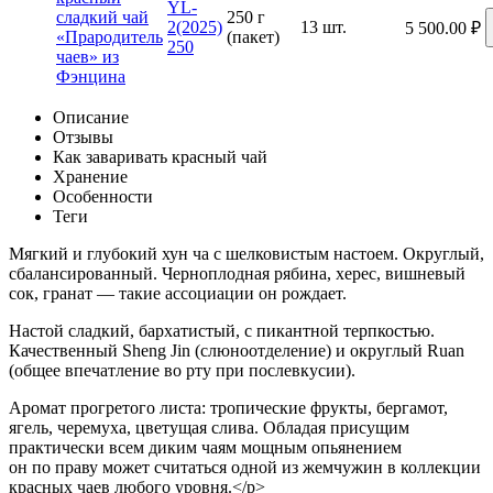
YL-
250 г
2(2025)
13 шт.
5 500.00
₽
(пакет)
250
Описание
Отзывы
Как заваривать красный чай
Хранение
Особенности
Теги
Мягкий и глубокий хун ча с шелковистым настоем. Округлый,
сбалансированный. Черноплодная рябина, херес, вишневый
сок, гранат — такие ассоциации он рождает.
Настой сладкий, бархатистый, с пикантной терпкостью.
Качественный Sheng Jin (слюноотделение) и округлый Ruan
(общее впечатление во рту при послевкусии).
Аромат прогретого листа: тропические фрукты, бергамот,
ягель, черемуха, цветущая слива. Обладая присущим
практически всем диким чаям мощным опьянением
он по праву может считаться одной из жемчужин в коллекции
красных чаев любого уровня.</p>