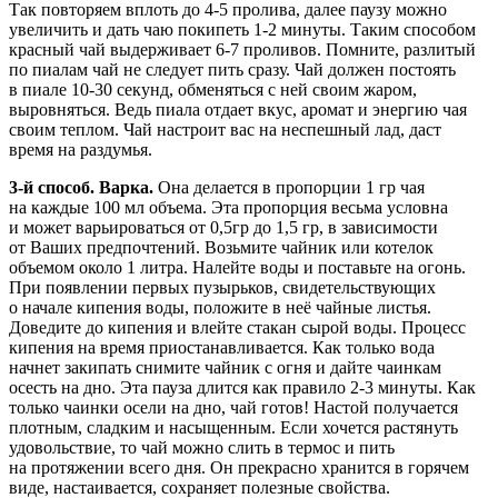
Так повторяем вплоть до 4-5 пролива, далее паузу можно
увеличить и дать чаю покипеть 1-2 минуты. Таким способом
красный чай выдерживает 6-7 проливов. Помните, разлитый
по пиалам чай не следует пить сразу. Чай должен постоять
в пиале 10-30 секунд, обменяться с ней своим жаром,
выровняться. Ведь пиала отдает вкус, аромат и энергию чая
своим теплом. Чай настроит вас на неспешный лад, даст
время на раздумья.
3-й способ. Варка.
Она делается в пропорции 1 гр чая
на каждые 100 мл объема. Эта пропорция весьма условна
и может варьироваться от 0,5гр до 1,5 гр, в зависимости
от Ваших предпочтений. Возьмите чайник или котелок
объемом около 1 литра. Налейте воды и поставьте на огонь.
При появлении первых пузырьков, свидетельствующих
о начале кипения воды, положите в неё чайные листья.
Доведите до кипения и влейте стакан сырой воды. Процесс
кипения на время приостанавливается. Как только вода
начнет закипать снимите чайник с огня и дайте чаинкам
осесть на дно. Эта пауза длится как правило 2-3 минуты. Как
только чаинки осели на дно, чай готов! Настой получается
плотным, сладким и насыщенным. Если хочется растянуть
удовольствие, то чай можно слить в термос и пить
на протяжении всего дня. Он прекрасно хранится в горячем
виде, настаивается, сохраняет полезные свойства.