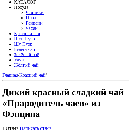
КАТАЛОГ
Посуда
Чайники
Пиалы
Гайвани
Чахаи
Красный чай
Шен Пуэр
Шу Пуэр
Белый чай
Зелёный чай
Улун
Жёлтый чай
Главная
/
Красный чай
/
Дикий красный сладкий чай
«Прародитель чаев» из
Фэнцина
1 Отзыв
Написать отзыв