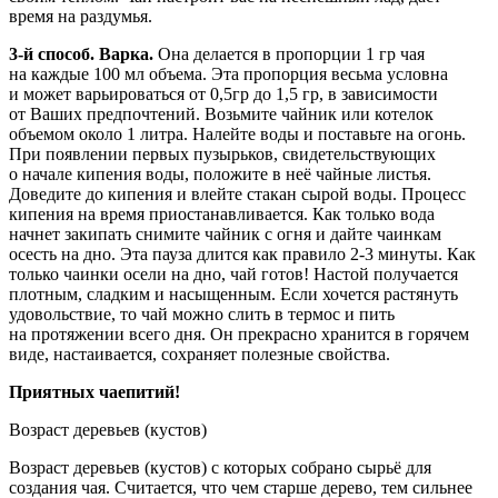
время на раздумья.
3-й способ. Варка.
Она делается в пропорции 1 гр чая
на каждые 100 мл объема. Эта пропорция весьма условна
и может варьироваться от 0,5гр до 1,5 гр, в зависимости
от Ваших предпочтений. Возьмите чайник или котелок
объемом около 1 литра. Налейте воды и поставьте на огонь.
При появлении первых пузырьков, свидетельствующих
о начале кипения воды, положите в неё чайные листья.
Доведите до кипения и влейте стакан сырой воды. Процесс
кипения на время приостанавливается. Как только вода
начнет закипать снимите чайник с огня и дайте чаинкам
осесть на дно. Эта пауза длится как правило 2-3 минуты. Как
только чаинки осели на дно, чай готов! Настой получается
плотным, сладким и насыщенным. Если хочется растянуть
удовольствие, то чай можно слить в термос и пить
на протяжении всего дня. Он прекрасно хранится в горячем
виде, настаивается, сохраняет полезные свойства.
Приятных чаепитий!
Возраст деревьев (кустов)
Возраст деревьев (кустов) с которых собрано сырьё для
создания чая. Считается, что чем старше дерево, тем сильнее