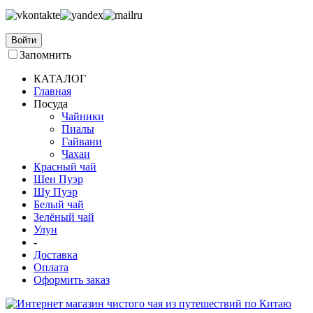
Войти
Запомнить
КАТАЛОГ
Главная
Посуда
Чайники
Пиалы
Гайвани
Чахаи
Красный чай
Шен Пуэр
Шу Пуэр
Белый чай
Зелёный чай
Улун
-
Доставка
Оплата
Оформить заказ