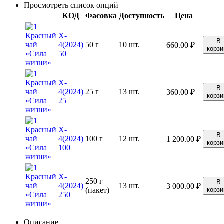
Просмотреть список опций
КОД
Фасовка
Доступность
Цена
X-
В
4(2024)
50 г
10 шт.
660.00
₽
корзи
50
X-
В
4(2024)
25 г
13 шт.
360.00
₽
корзи
25
X-
В
4(2024)
100 г
12 шт.
1 200.00
₽
корзи
100
X-
250 г
В
4(2024)
13 шт.
3 000.00
₽
(пакет)
корзи
250
Описание