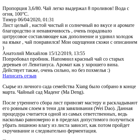
Пропорция 3,6/80. Чай легко выдержал 8 проливов! Вода с
огня, 100°С.
Тимур
06/04/2020, 01:31
Лист целый , настой чистый и солнечный во вкусе и аромате
благородство и ненавязчивость , очень порадовало
цитрусовое составляющее как дополнение и удивил холодок
на языке , чай понравился! Мои ощущения схожи с описанием
)
Анатолий Михайлов
15/12/2019, 13:55
Попробовал пробник. Напомнил красный чай со старых
деревьев от Левитануса. Аромат как у хорошего вина.
Действует также, очень сильно, но без похмелья :)
Написать отзыв
Сырье из личного сада семейства Xiang было собрано в конце
марта. Чайный сад Маденг (Ma Deng).
После утреннего сбора лист привозят мастеру и раскладывают
его ровным слоем в тени для завяливания (Wei Dao). Данная
процедура считается одной из самых ответственных, ведь
насколько равномерно и в пределах допустимого получиться
убрать лишнюю влагу из листа зависит, как потом пройдет
скручивание и следовательно ферментация.