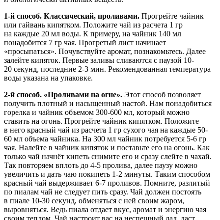
1-й способ. Классический, проливами.
Прогрейте чайник
или гайвань кипятком. Положите чай из расчета 1 гр
на каждые 20 мл воды. К примеру, на чайник 140 мл
понадобится 7 гр чая. Прогретый лист начинает
«просыпаться». Почувствуйте аромат, познакомьтесь. Далее
залейте кипяток. Первые заливы сливаются с паузой 10-
20 секунд, последние 2-3 мин. Рекомендованная температура
воды указана на упаковке.
2-й способ. «Проливами на огне».
Этот способ позволяет
получить плотный и насыщенный настой. Нам понадобиться
горелка и чайник объемом 300-600 мл, который можно
ставить на огонь. Прогрейте чайник кипятком. Положите
в него красный чай из расчета 1 гр сухого чая на каждые 50-
60 мл объема чайника. На 300 мл чайник потребуется 5-6 гр
чая. Налейте в чайник кипяток и поставьте его на огонь. Как
только чай начнёт кипеть снимите его и сразу слейте в чахай.
Так повторяем вплоть до 4-5 пролива, далее паузу можно
увеличить и дать чаю покипеть 1-2 минуты. Таким способом
красный чай выдерживает 6-7 проливов. Помните, разлитый
по пиалам чай не следует пить сразу. Чай должен постоять
в пиале 10-30 секунд, обменяться с ней своим жаром,
выровняться. Ведь пиала отдает вкус, аромат и энергию чая
своим теплом. Чай настроит вас на неспешный лад, даст