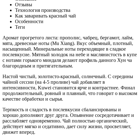
Отзывы
Технология производства
Как заваривать красный чай
Особенности
Теги
Аромат прогретого листа: прополис, чабрец, бергамот, лайм,
мята, древесные ноты (Mu Xiang). Вкус объемный, плотный,
насыщенный. Минеральные ноты переходящие в сладкое
послевкусие. Мятный холодок на небе и маслянистость в купе
с нотами горького миндаля делают профиль данного Хун ча
благородным и притягательным.
Настой чистый, золотисто-красный, солнечный. С середины
чайной сессии (на 4-5 проливе) чай добавляет в
интенсивности, Kuwei становится ярче и контрастнее. Финал
продолжительный, ровный и плавный, что говорит о высоком
качестве обработки и сырья.
Терпкость и сладость в послевкусии сбалансированы и
хорошо дополняют друг друга. Опьянение сосредотачивает и
расслабляет одновременно. Чай полностью органический,
действует мягко и седативно, дает силу жизни, просветляет,
движет вперед.