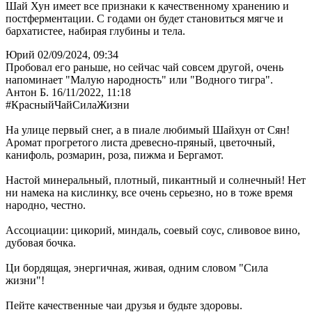
Шай Хун имеет все признаки к качественному хранению и
постферментации. С годами он будет становиться мягче и
бархатистее, набирая глубины и тела.
Юрий
02/09/2024, 09:34
Пробовал его раньше, но сейчас чай совсем другой, очень
напоминает "Малую народность" или "Водного тигра".
Антон Б.
16/11/2022, 11:18
#КрасныйЧайСилаЖизни
На улице первый снег, а в пиале любимый Шайхун от Сян!
Аромат прогретого листа древесно-пряный, цветочный,
канифоль, розмарин, роза, пижма и Бергамот.
Настой минеральный, плотный, пикантный и солнечный! Нет
ни намека на кислинку, все очень серьезно, но в тоже время
народно, честно.
Ассоциации: цикорий, миндаль, соевый соус, сливовое вино,
дубовая бочка.
Ци бордящая, энергичная, живая, одним словом "Сила
жизни"!
Пейте качественные чаи друзья и будьте здоровы.