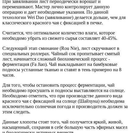
При завяливании лист периодически ворошат и
перемешивают. Мастер лично контролирует данную
операцию и дает необходимые указания. По данной
технологии Wei Dao (завяливание) делается дольше, чем для
классического красного чая с фиксацией в печке.
Считается, что оптимальное количество влаги, которое
необходимо убрать из свежего сырья составляет 40-45%.
Следующий этап сминание (Rou Nie), лист скручивают в
специальных роллерах. Чайный сок пропитывает смятый
лист, начинается сложный биохимический процесс -
ферментация (Fa Jiao). Чай выкладывают на бамбуковые
подносы устланные тканью и ставят в тень примерно на 8
часов.
Для того, чтобы остановить процесс ферментации, чай
необходимо просушить и подносы выставляются на солнце.
Необходимо отметить, что при производстве данного вида
красного чая с фиксацией на солнце (Шайхуна) необходима
исключительно солнечная погода и производитель должен за
этим следить.
Данные хлопоты стоят того, чай получается яркий, живой,
насыщенный, сохраняя в себе большую часть эфирных масел
и биологически активных веществ.