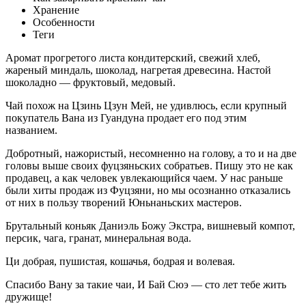
Хранение
Особенности
Теги
Аромат прогретого листа кондитерский, свежий хлеб,
жареный миндаль, шоколад, нагретая древесина. Настой
шоколадно — фруктовый, медовый.
Чай похож на Цзинь Цзун Мей, не удивлюсь, если крупный
покупатель Вана из Гуандуна продает его под этим
названием.
Добротный, нажористый, несомненно на голову, а то и на две
головы выше своих фуцзяньских собратьев. Пишу это не как
продавец, а как человек увлекающийся чаем. У нас раньше
были хиты продаж из Фуцзяни, но мы осознанно отказались
от них в пользу творений Юньнаньских мастеров.
Брутальный коньяк Даниэль Божу Экстра, вишневый компот,
персик, чага, гранат, минеральная вода.
Ци добрая, пушистая, кошачья, бодрая и волевая.
Спасибо Вану за такие чаи, И Бай Сюэ — сто лет тебе жить
дружище!