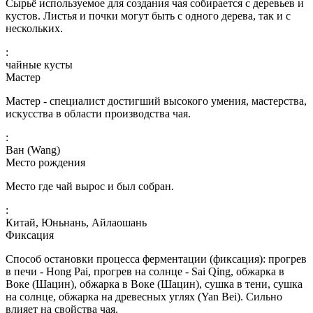
Сырьё используемое для создания чая собирается с деревьев и
кустов. Листья и почки могут быть с одного дерева, так и с
нескольких.
:
чайные кусты
Мастер
Мастер - специалист достигший высокого умения, мастерства,
искусства в области производства чая.
:
Ван (Wang)
Место рождения
Место где чай вырос и был собран.
:
Китай, Юньнань, Айлаошань
Фиксация
Способ остановки процесса ферментации (фиксация): прогрев
в печи - Hong Pai, прогрев на солнце - Sai Qing, обжарка в
Воке (Шацин), обжарка в Воке (Шацин), сушка в тени, сушка
на солнце, обжарка на древесных углях (Yan Bei). Сильно
влияет на свойства чая.