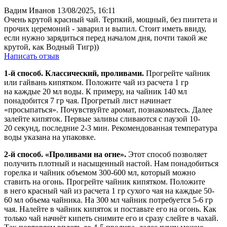
Вадим Иванов
13/08/2025, 16:11
Очень крутой красный чай. Терпкий, мощный, без пиитета и
прочих церемоний - заварил и выпил. Стоит иметь ввиду,
если нужно зарядиться перед началом дня, почти такой же
крутой, как Водный Тигр))
Написать отзыв
1-й способ. Классический, проливами.
Прогрейте чайник
или гайвань кипятком. Положите чай из расчета 1 гр
на каждые 20 мл воды. К примеру, на чайник 140 мл
понадобится 7 гр чая. Прогретый лист начинает
«просыпаться». Почувствуйте аромат, познакомьтесь. Далее
залейте кипяток. Первые заливы сливаются с паузой 10-
20 секунд, последние 2-3 мин. Рекомендованная температура
воды указана на упаковке.
2-й способ. «Проливами на огне».
Этот способ позволяет
получить плотный и насыщенный настой. Нам понадобиться
горелка и чайник объемом 300-600 мл, который можно
ставить на огонь. Прогрейте чайник кипятком. Положите
в него красный чай из расчета 1 гр сухого чая на каждые 50-
60 мл объема чайника. На 300 мл чайник потребуется 5-6 гр
чая. Налейте в чайник кипяток и поставьте его на огонь. Как
только чай начнёт кипеть снимите его и сразу слейте в чахай.