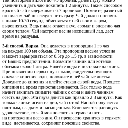
Так повторяем вплоть до 4-5 пролива, далее паузу можно
увеличить и дать чаю покипеть 1-2 минуты. Таким способом
красный чай выдерживает 6-7 проливов. Помните, разлитый
по пиалам чай не следует пить сразу. Чай должен постоять
в пиале 10-30 секунд, обменяться с ней своим жаром,
выровняться. Ведь пиала отдает вкус, аромат и энергию чая
своим теплом. Чай настроит вас на неспешный лад, даст
время на раздумья.
3-й способ. Варка.
Она делается в пропорции 1 гр чая
на каждые 100 мл объема. Эта пропорция весьма условна
и может варьироваться от 0,5гр до 1,5 гр, в зависимости
от Ваших предпочтений. Возьмите чайник или котелок
объемом около 1 литра. Налейте воды и поставьте на огонь.
При появлении первых пузырьков, свидетельствующих
о начале кипения воды, положите в неё чайные листья.
Доведите до кипения и влейте стакан сырой воды. Процесс
кипения на время приостанавливается. Как только вода
начнет закипать снимите чайник с огня и дайте чаинкам
осесть на дно. Эта пауза длится как правило 2-3 минуты. Как
только чаинки осели на дно, чай готов! Настой получается
плотным, сладким и насыщенным. Если хочется растянуть
удовольствие, то чай можно слить в термос и пить
на протяжении всего дня. Он прекрасно хранится в горячем
виде, настаивается, сохраняет полезные свойства.