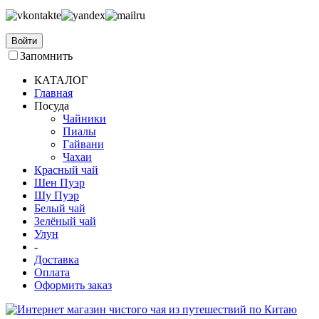
Войти
Запомнить
КАТАЛОГ
Главная
Посуда
Чайники
Пиалы
Гайвани
Чахаи
Красный чай
Шен Пуэр
Шу Пуэр
Белый чай
Зелёный чай
Улун
-
Доставка
Оплата
Оформить заказ