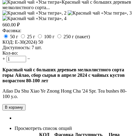
660.00
₽
Фасовка:
50 г
25 г
100 г
250 г (пакет)
КОД:
E-30(2024) 50
Доступность:
7 шт.
Кол-во:
+
−
Красный чай с больших деревьев мелколистного сорта
горы Айлао, сбор сырья в апреле 2024 с чайных кустов
возрастом 80-100 лет
Ailao Da Shu Xiao Ye Znong Hong Cha '24 Spr. Tea bushes 80-
100 y.o.
В корзину
Просмотреть список опций
КОД
Фасовка
Доступность
Цена