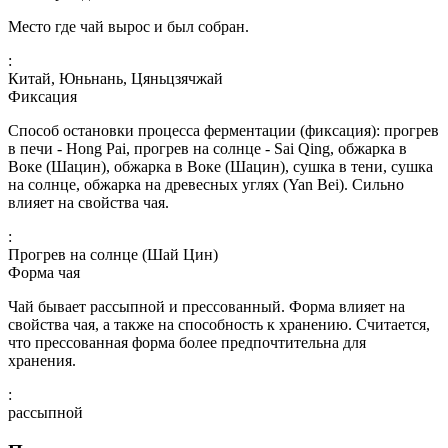
Место где чай вырос и был собран.
:
Китай, Юньнань, Цяньцзячжай
Фиксация
Способ остановки процесса ферментации (фиксация): прогрев
в печи - Hong Pai, прогрев на солнце - Sai Qing, обжарка в
Воке (Шацин), обжарка в Воке (Шацин), сушка в тени, сушка
на солнце, обжарка на древесных углях (Yan Bei). Сильно
влияет на свойства чая.
:
Прогрев на солнце (Шай Цин)
Форма чая
Чай бывает рассыпной и прессованный. Форма влияет на
свойства чая, а также на способность к хранению. Считается,
что прессованная форма более предпочтительна для
хранения.
:
рассыпной