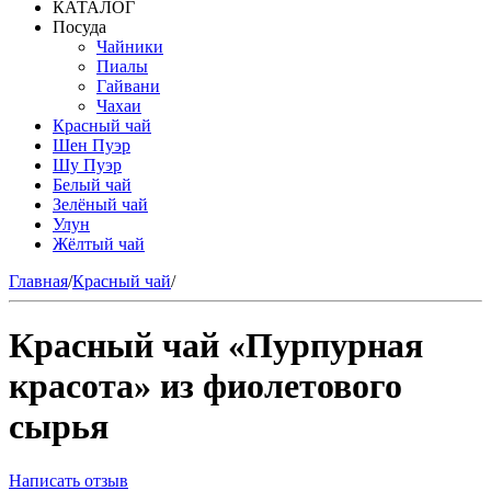
КАТАЛОГ
Посуда
Чайники
Пиалы
Гайвани
Чахаи
Красный чай
Шен Пуэр
Шу Пуэр
Белый чай
Зелёный чай
Улун
Жёлтый чай
Главная
/
Красный чай
/
Красный чай «Пурпурная
красота» из фиолетового
сырья
Написать отзыв