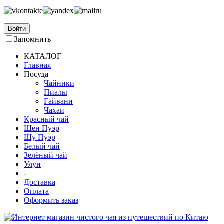
Войти
Запомнить
КАТАЛОГ
Главная
Посуда
Чайники
Пиалы
Гайвани
Чахаи
Красный чай
Шен Пуэр
Шу Пуэр
Белый чай
Зелёный чай
Улун
-
Доставка
Оплата
Оформить заказ