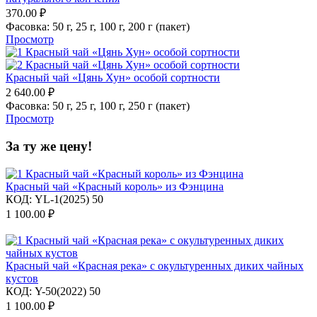
370.00
₽
Фасовка:
50 г,
25 г,
100 г,
200 г (пакет)
Просмотр
Красный чай «Цянь Хун» особой сортности
2 640.00
₽
Фасовка:
50 г,
25 г,
100 г,
250 г (пакет)
Просмотр
За ту же цену!
Красный чай «Красный король» из Фэнцина
КОД:
YL-1(2025) 50
1 100.00
₽
Красный чай «Красная река» с окультуренных диких чайных
кустов
КОД:
Y-50(2022) 50
1 100.00
₽