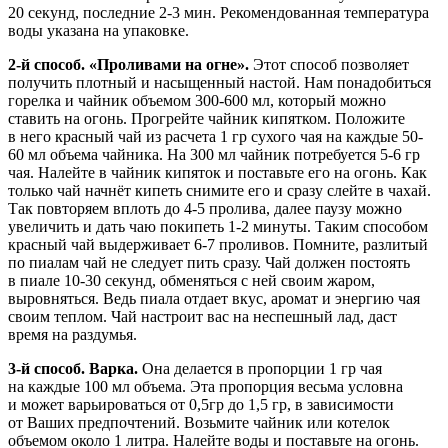
20 секунд, последние 2-3 мин. Рекомендованная температура
воды указана на упаковке.
2-й способ. «Проливами на огне».
Этот способ позволяет
получить плотный и насыщенный настой. Нам понадобиться
горелка и чайник объемом 300-600 мл, который можно
ставить на огонь. Прогрейте чайник кипятком. Положите
в него красный чай из расчета 1 гр сухого чая на каждые 50-
60 мл объема чайника. На 300 мл чайник потребуется 5-6 гр
чая. Налейте в чайник кипяток и поставьте его на огонь. Как
только чай начнёт кипеть снимите его и сразу слейте в чахай.
Так повторяем вплоть до 4-5 пролива, далее паузу можно
увеличить и дать чаю покипеть 1-2 минуты. Таким способом
красный чай выдерживает 6-7 проливов. Помните, разлитый
по пиалам чай не следует пить сразу. Чай должен постоять
в пиале 10-30 секунд, обменяться с ней своим жаром,
выровняться. Ведь пиала отдает вкус, аромат и энергию чая
своим теплом. Чай настроит вас на неспешный лад, даст
время на раздумья.
3-й способ. Варка.
Она делается в пропорции 1 гр чая
на каждые 100 мл объема. Эта пропорция весьма условна
и может варьироваться от 0,5гр до 1,5 гр, в зависимости
от Ваших предпочтений. Возьмите чайник или котелок
объемом около 1 литра. Налейте воды и поставьте на огонь.