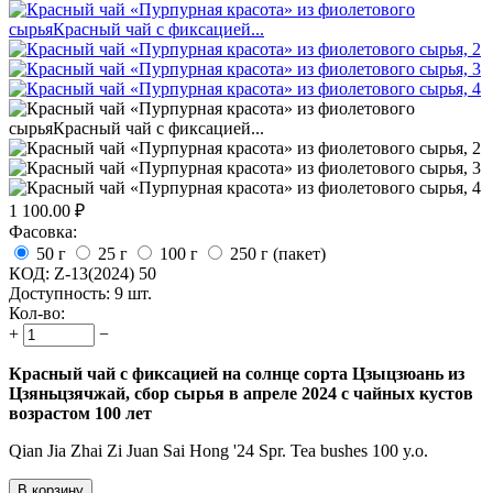
1 100.00
₽
Фасовка:
50 г
25 г
100 г
250 г (пакет)
КОД:
Z-13(2024) 50
Доступность:
9 шт.
Кол-во:
+
−
Красный чай с фиксацией на солнце сорта Цзыцзюань из
Цзяньцзячжай, сбор сырья в апреле 2024 с чайных кустов
возрастом 100 лет
Qian Jia Zhai Zi Juan Sai Hong '24 Spr. Tea bushes 100 y.o.
В корзину