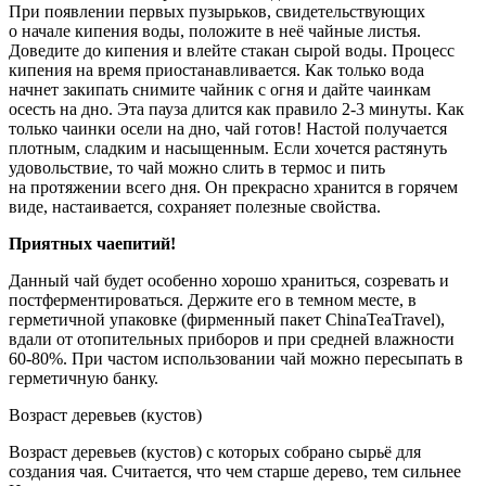
При появлении первых пузырьков, свидетельствующих
о начале кипения воды, положите в неё чайные листья.
Доведите до кипения и влейте стакан сырой воды. Процесс
кипения на время приостанавливается. Как только вода
начнет закипать снимите чайник с огня и дайте чаинкам
осесть на дно. Эта пауза длится как правило 2-3 минуты. Как
только чаинки осели на дно, чай готов! Настой получается
плотным, сладким и насыщенным. Если хочется растянуть
удовольствие, то чай можно слить в термос и пить
на протяжении всего дня. Он прекрасно хранится в горячем
виде, настаивается, сохраняет полезные свойства.
Приятных чаепитий!
Данный чай будет особенно хорошо храниться, созревать и
постферментироваться. Держите его в темном месте, в
герметичной упаковке (фирменный пакет ChinaTeaTravel),
вдали от отопительных приборов и при средней влажности
60-80%. При частом использовании чай можно пересыпать в
герметичную банку.
Возраст деревьев (кустов)
Возраст деревьев (кустов) с которых собрано сырьё для
создания чая. Считается, что чем старше дерево, тем сильнее