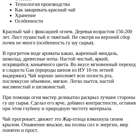
Технология производства
Как заваривать красный чай
Хранение
Особенности
Красный чай с фиксацией огнем. Деревья возрастом 150-200
лет. Лист пушистый и тяжёлый. Не смотря на верхний сбор
почек не много (особенность гу шу сырья).
В прогретом виде ароматы какао, жаренный миндаль,
шоколад, древесные ноты. Настой чистый, яркий,
искрящийся, коньячного цвета. Во вкусе мгновенный переход
в сладость Gan (природы шенов из ИУ 10-ти летней
выдержки). Чай хорошо заполняет всю полость рта,
послевкусие объемное, мягкое. Легко пьется, настой
маслянистый и шелковистый.
При помощи огня мастер деликатно раскрыл лучшие стороны
гу шу сырья. Сделал его ярче, добавил контрастности, оставив
при этом глубину и природную чистоту материала.
Чай прогревает, движет это Жар-птица взмахнула своим
крылом. Опьянение яньское, вы полны сил и энергии, мир
понятен и прост.