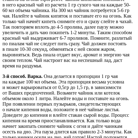
в него красный чай из расчета 1 гр сухого чая на каждые 50-
60 мл объема чайника. На 300 мл чайник потребуется 5-6 гр
чая. Налейте в чайник кипяток и поставьте его на огонь. Как
только чай начнёт кипеть снимите его и сразу слейте в чахай.
Так повторяем вплоть до 4-5 пролива, далее паузу можно
увеличить и дать чаю покипеть 1-2 минуты. Таким способом
красный чай выдерживает 6-7 проливов. Помните, разлитый
по пиалам чай не следует пить сразу. Чай должен постоять
в пиале 10-30 секунд, обменяться с ней своим жаром,
выровняться. Ведь пиала отдает вкус, аромат и энергию чая
своим теплом. Чай настроит вас на неспешный лад, даст
время на раздумья.
3-й способ. Варка.
Она делается в пропорции 1 гр чая
на каждые 100 мл объема. Эта пропорция весьма условна
и может варьироваться от 0,5гр до 1,5 гр, в зависимости
от Ваших предпочтений. Возьмите чайник или котелок
объемом около 1 литра. Налейте воды и поставьте на огонь.
При появлении первых пузырьков, свидетельствующих
о начале кипения воды, положите в неё чайные листья.
Доведите до кипения и влейте стакан сырой воды. Процесс
кипения на время приостанавливается. Как только вода
начнет закипать снимите чайник с огня и дайте чаинкам
осесть на дно. Эта пауза длится как правило 2-3 минуты. Как
только чаинки осели на дно, чай готов! Настой получается