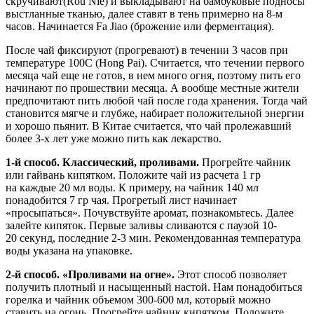
скручивают(Rou Nie) и выкладывают на бамбуковые подносы
выстланные тканью, далее ставят в тень примерно на 8-м
часов. Начинается Fa Jiao (брожение или ферментация).
После чай фиксируют (прогревают) в течении 3 часов при
температуре 100С (Hong Pai). Считается, что течении первого
месяца чай еще не готов, в нем много огня, поэтому пить его
начинают по прошествии месяца. А вообще местные жители
предпочитают пить любой чай после года хранения. Тогда чай
становится мягче и глубже, набирает положительной энергии
и хорошо пьянит. В Китае считается, что чай пролежавший
более 3-х лет уже можно пить как лекарство.
1-й способ. Классический, проливами.
Прогрейте чайник
или гайвань кипятком. Положите чай из расчета 1 гр
на каждые 20 мл воды. К примеру, на чайник 140 мл
понадобится 7 гр чая. Прогретый лист начинает
«просыпаться». Почувствуйте аромат, познакомьтесь. Далее
залейте кипяток. Первые заливы сливаются с паузой 10-
20 секунд, последние 2-3 мин. Рекомендованная температура
воды указана на упаковке.
2-й способ. «Проливами на огне».
Этот способ позволяет
получить плотный и насыщенный настой. Нам понадобиться
горелка и чайник объемом 300-600 мл, который можно
ставить на огонь. Прогрейте чайник кипятком. Положите