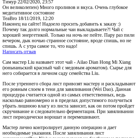
Тимур
22/02/2020, 23:57
Он великолепен) Много проливов и вкуса. Очень глубокое
медитативное состояние
TeaBro
18/11/2019, 12:20
Наконец на сайте! Надоело просить добавить к заказу :)
Почему так долго нормальные чаи выкладываете?! Чай с
хорошей энергетикой. Только на ночь не пейте. Пару раз пили
вечером, дык ночью странное состояние, вроде спишь, но не
спишь. А с утра самое то, что надо!
Написать отзыв
Сам мастер Liu назвавет этот чай - Ailao Dian Hong Mi Xiang
(юньнаньский красный чай с медовым ароматом). Сырье для
него собирается в личном саду семейства Liu.
После утреннего сбора лист привозят мастеру и раскладывают
его ровным слоем в тени для завяливания (Wei Dao). Данная
процедура считается одной из самых ответственных, ведь
насколько равномерно и в пределах допустимого получиться
убрать лишнюю влагу из листа зависит, как он потом пройдет
скручивание и следовательно ферментация. При завяливании
лист периодически ворошат и перемешивают.
Мастер лично контролирует данную операцию и дает
необходимые указания. После завяливания лист