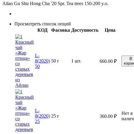
Ailao Gu Shu Hong Cha '20 Spr. Tea trees 150-200 y.o.
Просмотреть список опций
КОД
Фасовка
Доступность
Цена
L-
В
8(2020)
50 г
1 шт.
660.00
₽
корзи
50
L-
Нет в
8(2020)
25 г
360.00
₽
нали
25