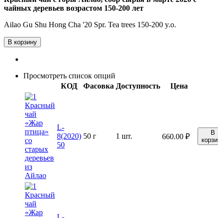
чайных деревьев возрастом 150-200 лет
Ailao Gu Shu Hong Cha '20 Spr. Tea trees 150-200 y.o.
В корзину
Просмотреть список опций
КОД
Фасовка
Доступность
Цена
L-
В
8(2020)
50 г
1 шт.
660.00
₽
корзи
50
L-