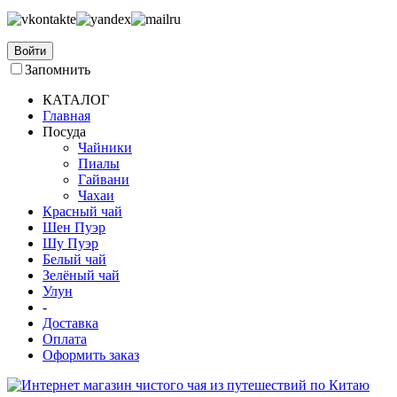
Войти
Запомнить
КАТАЛОГ
Главная
Посуда
Чайники
Пиалы
Гайвани
Чахаи
Красный чай
Шен Пуэр
Шу Пуэр
Белый чай
Зелёный чай
Улун
-
Доставка
Оплата
Оформить заказ