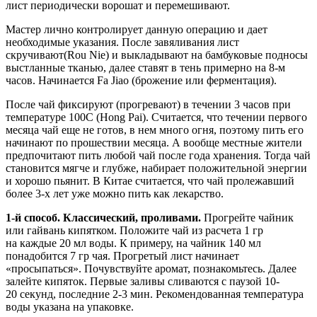
лист периодически ворошат и перемешивают.
Мастер лично контролирует данную операцию и дает
необходимые указания. После завяливания лист
скручивают(Rou Nie) и выкладывают на бамбуковые подносы
выстланные тканью, далее ставят в тень примерно на 8-м
часов. Начинается Fa Jiao (брожение или ферментация).
После чай фиксируют (прогревают) в течении 3 часов при
температуре 100С (Hong Pai). Считается, что течении первого
месяца чай еще не готов, в нем много огня, поэтому пить его
начинают по прошествии месяца. А вообще местные жители
предпочитают пить любой чай после года хранения. Тогда чай
становится мягче и глубже, набирает положительной энергии
и хорошо пьянит. В Китае считается, что чай пролежавший
более 3-х лет уже можно пить как лекарство.
1-й способ. Классический, проливами.
Прогрейте чайник
или гайвань кипятком. Положите чай из расчета 1 гр
на каждые 20 мл воды. К примеру, на чайник 140 мл
понадобится 7 гр чая. Прогретый лист начинает
«просыпаться». Почувствуйте аромат, познакомьтесь. Далее
залейте кипяток. Первые заливы сливаются с паузой 10-
20 секунд, последние 2-3 мин. Рекомендованная температура
воды указана на упаковке.