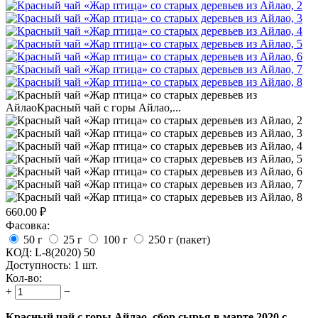
660.00
₽
Фасовка:
50 г
25 г
100 г
250 г (пакет)
КОД:
L-8(2020) 50
Доступность:
1 шт.
Кол-во:
+
−
Красный чай с горы Айлао, сбор сырья в марте 2020 с