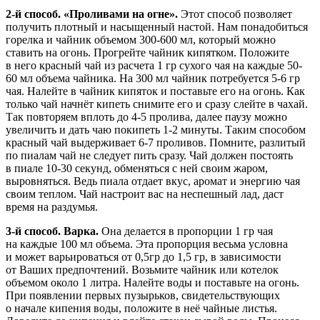
2-й способ. «Проливами на огне».
Этот способ позволяет
получить плотный и насыщенный настой. Нам понадобиться
горелка и чайник объемом 300-600 мл, который можно
ставить на огонь. Прогрейте чайник кипятком. Положите
в него красный чай из расчета 1 гр сухого чая на каждые 50-
60 мл объема чайника. На 300 мл чайник потребуется 5-6 гр
чая. Налейте в чайник кипяток и поставьте его на огонь. Как
только чай начнёт кипеть снимите его и сразу слейте в чахай.
Так повторяем вплоть до 4-5 пролива, далее паузу можно
увеличить и дать чаю покипеть 1-2 минуты. Таким способом
красный чай выдерживает 6-7 проливов. Помните, разлитый
по пиалам чай не следует пить сразу. Чай должен постоять
в пиале 10-30 секунд, обменяться с ней своим жаром,
выровняться. Ведь пиала отдает вкус, аромат и энергию чая
своим теплом. Чай настроит вас на неспешный лад, даст
время на раздумья.
3-й способ. Варка.
Она делается в пропорции 1 гр чая
на каждые 100 мл объема. Эта пропорция весьма условна
и может варьироваться от 0,5гр до 1,5 гр, в зависимости
от Ваших предпочтений. Возьмите чайник или котелок
объемом около 1 литра. Налейте воды и поставьте на огонь.
При появлении первых пузырьков, свидетельствующих
о начале кипения воды, положите в неё чайные листья.