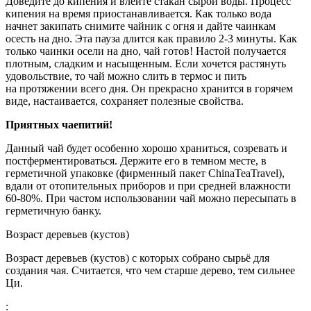
Доведите до кипения и влейте стакан сырой воды. Процесс
кипения на время приостанавливается. Как только вода
начнет закипать снимите чайник с огня и дайте чаинкам
осесть на дно. Эта пауза длится как правило 2-3 минуты. Как
только чаинки осели на дно, чай готов! Настой получается
плотным, сладким и насыщенным. Если хочется растянуть
удовольствие, то чай можно слить в термос и пить
на протяжении всего дня. Он прекрасно хранится в горячем
виде, настаивается, сохраняет полезные свойства.
Приятных чаепитий!
Данный чай будет особенно хорошо храниться, созревать и
постферментироваться. Держите его в темном месте, в
герметичной упаковке (фирменный пакет ChinaTeaTravel),
вдали от отопительных приборов и при средней влажности
60-80%. При частом использовании чай можно пересыпать в
герметичную банку.
Возраст деревьев (кустов)
Возраст деревьев (кустов) с которых собрано сырьё для
создания чая. Считается, что чем старше дерево, тем сильнее
Ци.
: