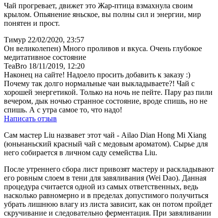
Чай прогревает, движет это Жар-птица взмахнула своим
крылом. Опьянение яньское, вы полны сил и энергии, мир
понятен и прост.
Тимур
22/02/2020, 23:57
Он великолепен) Много проливов и вкуса. Очень глубокое
медитативное состояние
TeaBro
18/11/2019, 12:20
Наконец на сайте! Надоело просить добавить к заказу :)
Почему так долго нормальные чаи выкладываете?! Чай с
хорошей энергетикой. Только на ночь не пейте. Пару раз пили
вечером, дык ночью странное состояние, вроде спишь, но не
спишь. А с утра самое то, что надо!
Написать отзыв
Сам мастер Liu назвавет этот чай - Ailao Dian Hong Mi Xiang
(юньнаньский красный чай с медовым ароматом). Сырье для
него собирается в личном саду семейства Liu.
После утреннего сбора лист привозят мастеру и раскладывают
его ровным слоем в тени для завяливания (Wei Dao). Данная
процедура считается одной из самых ответственных, ведь
насколько равномерно и в пределах допустимого получиться
убрать лишнюю влагу из листа зависит, как он потом пройдет
скручивание и следовательно ферментация. При завяливании