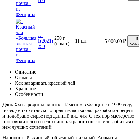
100
C-
250 г
В
1(2021)
11 шт.
5 000.00
₽
(пакет)
корз
250
Описание
Отзывы
Как заваривать красный чай
Хранение
Особенности
Дянь Хун с родины напитка. Именно в Фенцине в 1939 году
по заданию китайского правительства был разработан рецепт
и подобрано сырье под данный вид чая. С тех пор мастерство
производителей и селекционная работа позволили добиться в
нем лучших сочетаний.
Напористый, жирный, объемный, сильный. Ароматы