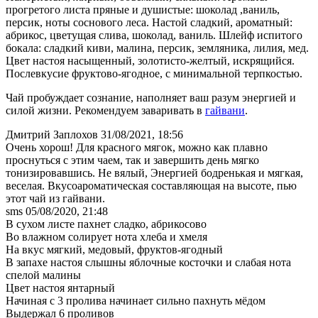
прогретого листа пряные и душистые: шоколад ,ваниль,
персик, ноты соснового леса. Настой сладкий, ароматный:
абрикос, цветущая слива, шоколад, ваниль. Шлейф испитого
бокала: сладкий киви, малина, персик, земляника, лилия, мед.
Цвет настоя насыщенный, золотисто-желтый, искрящийся.
Послевкусие фруктово-ягодное, с минимальной терпкостью.
Чай пробуждает сознание, наполняет ваш разум энергией и
силой жизни. Рекомендуем заваривать в
гайвани
.
Дмитрий Заплохов
31/08/2021, 18:56
Очень хорош! Для красного мягок, можно как плавно
проснуться с этим чаем, так и завершить день мягко
тонизировавшись. Не вялый, Энергией бодренькая и мягкая,
веселая. Вкусоароматическая составляющая на высоте, пью
этот чай из гайвани.
sms
05/08/2020, 21:48
В сухом листе пахнет сладко, абрикосово
Во влажном солирует нота хлеба и хмеля
На вкус мягкий, медовый, фруктов-ягодный
В запахе настоя слышны яблочные косточки и слабая нота
спелой малины
Цвет настоя янтарный
Начиная с 3 пролива начинает сильно пахнуть мёдом
Выдержал 6 проливов