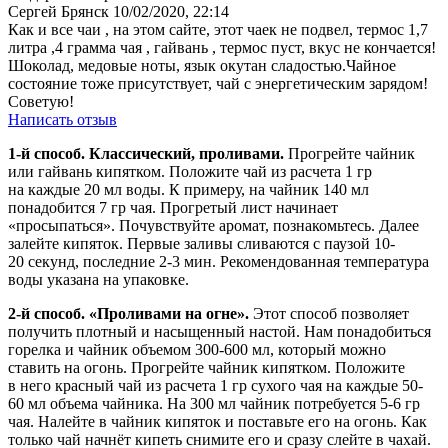
Сергей Брянск
10/02/2020, 22:14
Как и все чаи , на этом сайте, этот чаек не подвел, термос 1,7
литра ,4 грамма чая , гайвань , термос пуст, вкус не кончается!
Шоколад, медовые ноты, язык окутан сладостью.Чайное
состояние тоже присутствует, чай с энергетическим зарядом!
Советую!
Написать отзыв
1-й способ. Классический, проливами.
Прогрейте чайник
или гайвань кипятком. Положите чай из расчета 1 гр
на каждые 20 мл воды. К примеру, на чайник 140 мл
понадобится 7 гр чая. Прогретый лист начинает
«просыпаться». Почувствуйте аромат, познакомьтесь. Далее
залейте кипяток. Первые заливы сливаются с паузой 10-
20 секунд, последние 2-3 мин. Рекомендованная температура
воды указана на упаковке.
2-й способ. «Проливами на огне».
Этот способ позволяет
получить плотный и насыщенный настой. Нам понадобиться
горелка и чайник объемом 300-600 мл, который можно
ставить на огонь. Прогрейте чайник кипятком. Положите
в него красный чай из расчета 1 гр сухого чая на каждые 50-
60 мл объема чайника. На 300 мл чайник потребуется 5-6 гр
чая. Налейте в чайник кипяток и поставьте его на огонь. Как
только чай начнёт кипеть снимите его и сразу слейте в чахай.