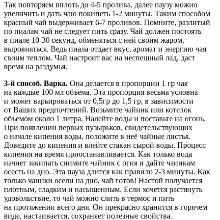
Так повторяем вплоть до 4-5 пролива, далее паузу можно
увеличить и дать чаю покипеть 1-2 минуты. Таким способом
красный чай выдерживает 6-7 проливов. Помните, разлитый
по пиалам чай не следует пить сразу. Чай должен постоять
в пиале 10-30 секунд, обменяться с ней своим жаром,
выровняться. Ведь пиала отдает вкус, аромат и энергию чая
своим теплом. Чай настроит вас на неспешный лад, даст
время на раздумья.
3-й способ. Варка.
Она делается в пропорции 1 гр чая
на каждые 100 мл объема. Эта пропорция весьма условна
и может варьироваться от 0,5гр до 1,5 гр, в зависимости
от Ваших предпочтений. Возьмите чайник или котелок
объемом около 1 литра. Налейте воды и поставьте на огонь.
При появлении первых пузырьков, свидетельствующих
о начале кипения воды, положите в неё чайные листья.
Доведите до кипения и влейте стакан сырой воды. Процесс
кипения на время приостанавливается. Как только вода
начнет закипать снимите чайник с огня и дайте чаинкам
осесть на дно. Эта пауза длится как правило 2-3 минуты. Как
только чаинки осели на дно, чай готов! Настой получается
плотным, сладким и насыщенным. Если хочется растянуть
удовольствие, то чай можно слить в термос и пить
на протяжении всего дня. Он прекрасно хранится в горячем
виде, настаивается, сохраняет полезные свойства.