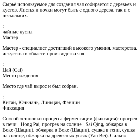
Сырьё используемое для создания чая собирается с деревьев и
кустов. Листья и почки могут быть с одного дерева, так и с
нескольких.
:
чайные кусты
Мастер
Мастер - специалист достигший высокого умения, мастерства,
искусства в области производства чая.
:
Цай (Cai)
Место рождения
Место где чай вырос и был собран.
:
Китай, Юньнань, Линьцан, Фэнцин
Фиксация
Способ остановки процесса ферментации (фиксация): прогрев
в печи - Hong Pai, прогрев на солнце - Sai Qing, обжарка в
Воке (Шацин), обжарка в Воке (Шацин), сушка в тени, сушка
на солнце, обжарка на древесных углях (Yan Bei). Сильно