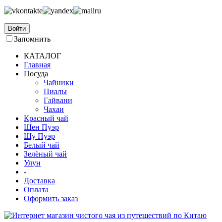
Войти
Запомнить
КАТАЛОГ
Главная
Посуда
Чайники
Пиалы
Гайвани
Чахаи
Красный чай
Шен Пуэр
Шу Пуэр
Белый чай
Зелёный чай
Улун
-
Доставка
Оплата
Оформить заказ