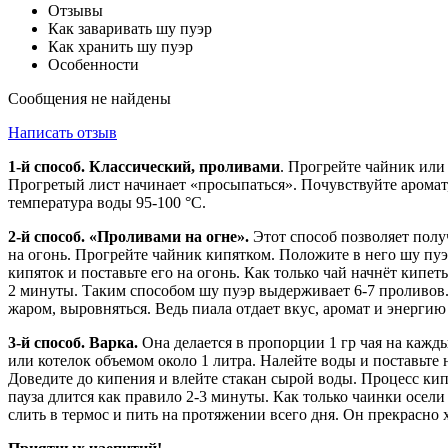
Отзывы
Как заваривать шу пуэр
Как хранить шу пуэр
Особенности
Сообщения не найдены
Написать отзыв
1-й способ. Классический, проливами
. Прогрейте чайник или 
Прогретый лист начинает «просыпаться». Почувствуйте аромат,
температура воды 95-100 °С.
2-й способ. «Проливами на огне».
Этот способ позволяет полу
на огонь. Прогрейте чайник кипятком. Положите в него шу пуэр 
кипяток и поставьте его на огонь. Как только чай начнёт кипет
2 минуты. Таким способом шу пуэр выдерживает 6-7 проливов. П
жаром, выровняться. Ведь пиала отдает вкус, аромат и энергию
3-й способ. Варка.
Она делается в пропорции 1 гр чая на кажды
или котелок объемом около 1 литра. Налейте воды и поставьте
Доведите до кипения и влейте стакан сырой воды. Процесс кипе
пауза длится как правило 2-3 минуты. Как только чаинки осели
слить в термос и пить на протяжении всего дня. Он прекрасно х