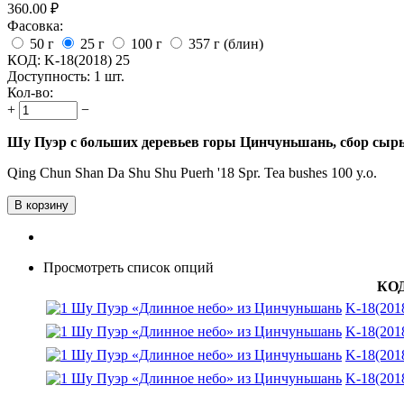
360.00
₽
Фасовка:
50 г
25 г
100 г
357 г (блин)
КОД:
K-18(2018) 25
Доступность:
1 шт.
Кол-во:
+
−
Шу Пуэр с больших деревьев горы Цинчуньшань, сбор сырья
Qing Chun Shan Da Shu Shu Puerh '18 Spr. Tea bushes 100 y.o.
В корзину
Просмотреть список опций
КО
K-18(201
K-18(201
K-18(201
K-18(201