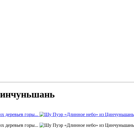
Цинчуньшань