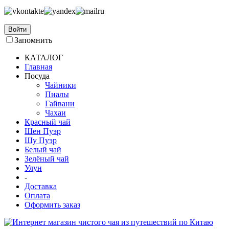
Войти
Запомнить
КАТАЛОГ
Главная
Посуда
Чайники
Пиалы
Гайвани
Чахаи
Красный чай
Шен Пуэр
Шу Пуэр
Белый чай
Зелёный чай
Улун
-
Доставка
Оплата
Оформить заказ