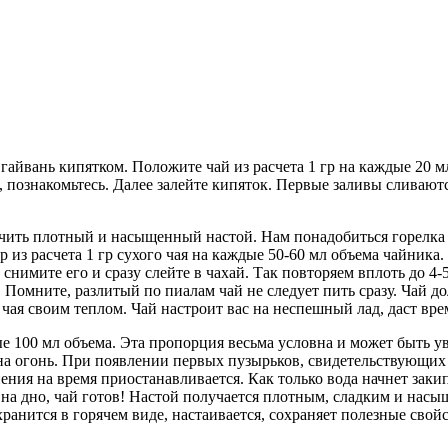
гайвань кипятком. Положите чай из расчета 1 гр на каждые 20 мл
 познакомьтесь. Далее залейте кипяток. Первые заливы сливаютс
чить плотный и насыщенный настой. Нам понадобиться горелка 
из расчета 1 гр сухого чая на каждые 50-60 мл объема чайника. 
ь снимите его и сразу слейте в чахай. Так повторяем вплоть до 4
омните, разлитый по пиалам чай не следует пить сразу. Чай дол
 чая своим теплом. Чай настроит вас на неспешный лад, даст вре
е 100 мл объема. Эта пропорция весьма условна и может быть ув
 на огонь. При появлении первых пузырьков, свидетельствующих 
ния на время приостанавливается. Как только вода начнет закип
 на дно, чай готов! Настой получается плотным, сладким и насы
ранится в горячем виде, настаивается, сохраняет полезные свойс