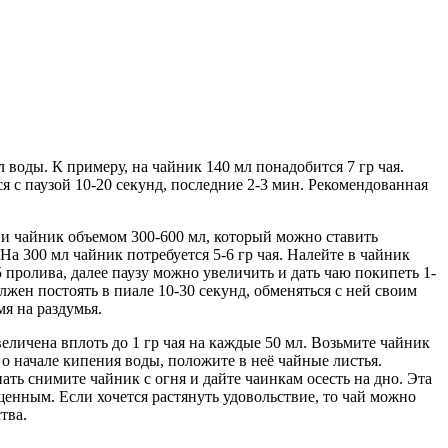
 воды. К примеру, на чайник 140 мл понадобится 7 гр чая.
я с паузой 10-20 секунд, последние 2-3 мин. Рекомендованная
и чайник объемом 300-600 мл, который можно ставить
На 300 мл чайник потребуется 5-6 гр чая. Налейте в чайник
-5 пролива, далее паузу можно увеличить и дать чаю покипеть 1-
жен постоять в пиале 10-30 секунд, обменяться с ней своим
мя на раздумья.
еличена вплоть до 1 гр чая на каждые 50 мл. Возьмите чайник
о начале кипения воды, положите в неё чайные листья.
ать снимите чайник с огня и дайте чаинкам осесть на дно. Эта
щенным. Если хочется растянуть удовольствие, то чай можно
тва.