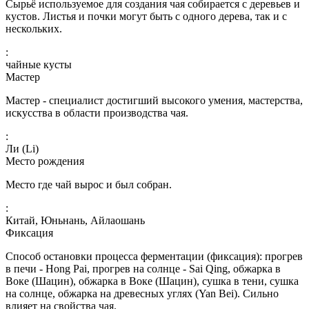
Сырьё используемое для создания чая собирается с деревьев и
кустов. Листья и почки могут быть с одного дерева, так и с
нескольких.
:
чайные кусты
Мастер
Мастер - специалист достигший высокого умения, мастерства,
искусства в области производства чая.
:
Ли (Li)
Место рождения
Место где чай вырос и был собран.
:
Китай, Юньнань, Айлаошань
Фиксация
Способ остановки процесса ферментации (фиксация): прогрев
в печи - Hong Pai, прогрев на солнце - Sai Qing, обжарка в
Воке (Шацин), обжарка в Воке (Шацин), сушка в тени, сушка
на солнце, обжарка на древесных углях (Yan Bei). Сильно
влияет на свойства чая.