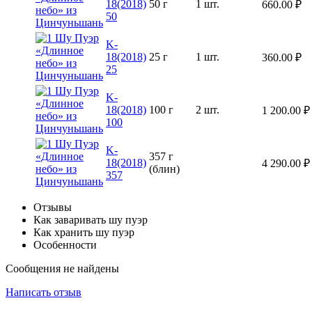
18(2018)
50 г
1 шт.
660.00
₽
50
K-
18(2018)
25 г
1 шт.
360.00
₽
25
K-
18(2018)
100 г
2 шт.
1 200.00
₽
100
K-
357 г
18(2018)
4 290.00
₽
(блин)
357
Отзывы
Как заваривать шу пуэр
Как хранить шу пуэр
Особенности
Сообщения не найдены
Написать отзыв