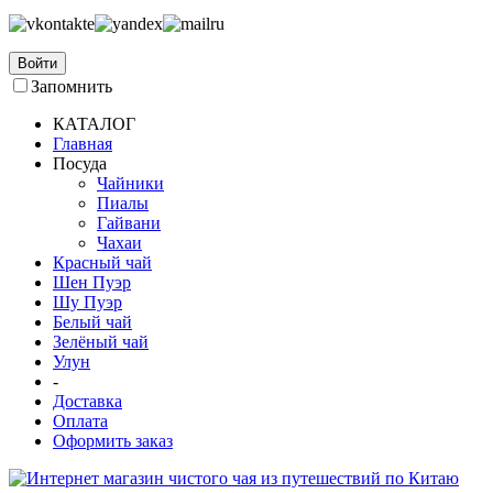
Войти
Запомнить
КАТАЛОГ
Главная
Посуда
Чайники
Пиалы
Гайвани
Чахаи
Красный чай
Шен Пуэр
Шу Пуэр
Белый чай
Зелёный чай
Улун
-
Доставка
Оплата
Оформить заказ