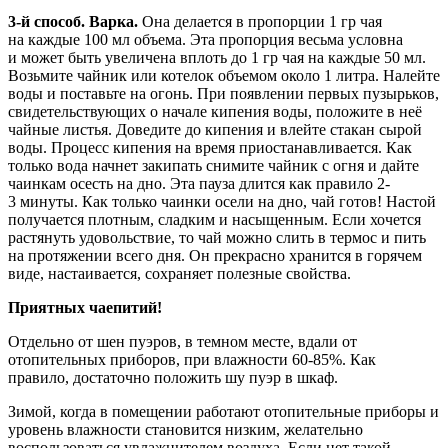
3-й способ. Варка.
Она делается в пропорции 1 гр чая
на каждые 100 мл объема. Эта пропорция весьма условна
и может быть увеличена вплоть до 1 гр чая на каждые 50 мл.
Возьмите чайник или котелок объемом около 1 литра. Налейте
воды и поставьте на огонь. При появлении первых пузырьков,
свидетельствующих о начале кипения воды, положите в неё
чайные листья. Доведите до кипения и влейте стакан сырой
воды. Процесс кипения на время приостанавливается. Как
только вода начнет закипать снимите чайник с огня и дайте
чаинкам осесть на дно. Эта пауза длится как правило 2-
3 минуты. Как только чаинки осели на дно, чай готов! Настой
получается плотным, сладким и насыщенным. Если хочется
растянуть удовольствие, то чай можно слить в термос и пить
на протяжении всего дня. Он прекрасно хранится в горячем
виде, настаивается, сохраняет полезные свойства.
Приятных чаепитий!
Отдельно от шен пуэров, в темном месте, вдали от
отопительных приборов, при влажности 60-85%. Как
правило, достаточно положить шу пуэр в шкаф.
Зимой, когда в помещении работают отопительные приборы и
уровень влажности становится низким, желательно
воспользоваться увлажнителем воздуха. Если нет такой