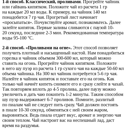
1-й способ. Классический, проливами
. Прогрейте чайник
или гайвань кипятком. Положите чай из расчета 1 гр
на каждые 20 мл воды. К примеру, на чайник 140 мл
понадобится 7 гр чая. Прогретый лист начинает
«просыпаться». Почувствуйте аромат, познакомьтесь. Далее
залейте кипяток. Первые заливы сливаются с паузой 10-
20 секунд, последние 2-3 мин. Рекомендованная температура
воды 95-100 °С.
2-й способ. «Проливами на огне».
Этот способ позволяет
получить плотный и насыщенный настой. Нам понадобиться
горелка и чайник объемом 300-600 мл, который можно
ставить на огонь. Прогрейте чайник кипятком. Положите
в него шу пуэр из расчета 1 гр сухого чая на каждые 50-60 мл
объема чайника. На 300 мл чайник потребуется 5-6 гр чая.
Налейте в чайник кипяток и поставьте его на огонь. Как
только чай начнёт кипеть снимите его и сразу слейте в чахай.
Так повторяем вплоть до 4-5 пролива, далее паузу можно
увеличить и дать чаю покипеть 1-2 минуты. Таким способом
шу пуэр выдерживает 6-7 проливов. Помните, разлитый
по пиалам чай не следует пить сразу. Чай должен постоять
в пиале 10-30 секунд, обменяться с ней своим жаром,
выровняться. Ведь пиала отдает вкус, аромат и энергию чая
своим теплом. Чай настроит вас на неспешный лад, даст
время на раздумья.