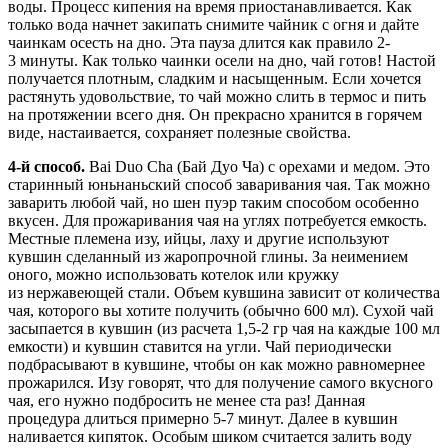
воды. Процесс кипения на время приостанавливается. Как
только вода начнет закипать снимите чайник с огня и дайте
чаинкам осесть на дно. Эта пауза длится как правило 2-
3 минуты. Как только чаинки осели на дно, чай готов! Настой
получается плотным, сладким и насыщенным. Если хочется
растянуть удовольствие, то чай можно слить в термос и пить
на протяжении всего дня. Он прекрасно хранится в горячем
виде, настаивается, сохраняет полезные свойства.
4-й способ.
Bai Duo Cha (Бай Дуо Ча) с орехами и медом. Это
старинный юньнаньский способ заваривания чая. Так можно
заварить любой чай, но шен пуэр таким способом особенно
вкусен. Для прожаривания чая на углях потребуется емкость.
Местные племена изу, ийцы, лаху и другие используют
кувшин сделанный из жаропрочной глины. За неимением
оного, можно использовать котелок или кружку
из нержавеющей стали. Объем кувшина зависит от количества
чая, которого вы хотите получить (обычно 600 мл). Сухой чай
засыпается в кувшин (из расчета 1,5-2 гр чая на каждые 100 мл
емкости) и кувшин ставится на угли. Чай периодически
подбрасывают в кувшине, чтобы он как можно равномернее
прожарился. Изу говорят, что для получение самого вкусного
чая, его нужно подбросить не менее ста раз! Данная
процедура длиться примерно 5-7 минут. Далее в кувшин
наливается кипяток. Особым шиком считается залить воду