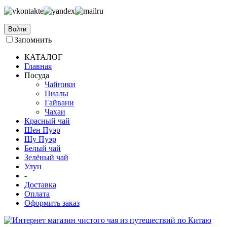
Войти
Запомнить
КАТАЛОГ
Главная
Посуда
Чайники
Пиалы
Гайвани
Чахаи
Красный чай
Шен Пуэр
Шу Пуэр
Белый чай
Зелёный чай
Улун
-
Доставка
Оплата
Оформить заказ