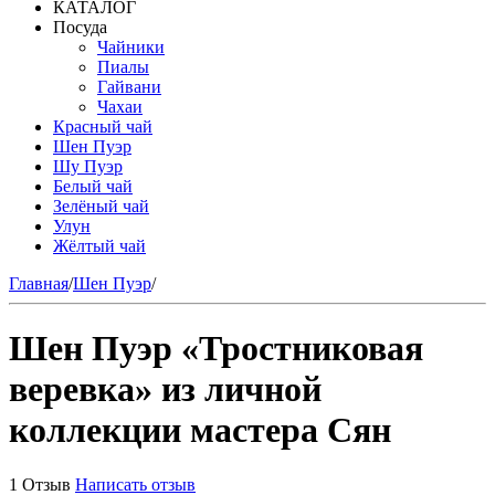
КАТАЛОГ
Посуда
Чайники
Пиалы
Гайвани
Чахаи
Красный чай
Шен Пуэр
Шу Пуэр
Белый чай
Зелёный чай
Улун
Жёлтый чай
Главная
/
Шен Пуэр
/
Шен Пуэр «Тростниковая
веревка» из личной
коллекции мастера Сян
1 Отзыв
Написать отзыв