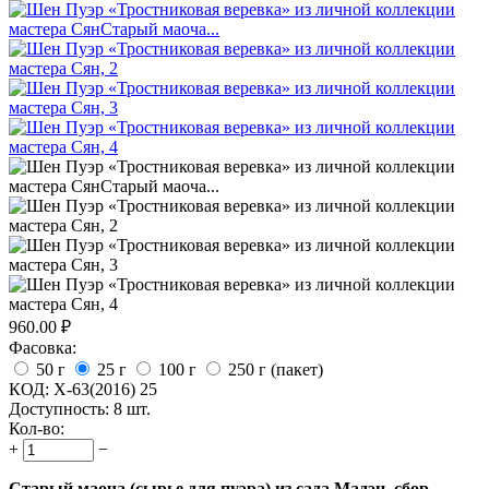
960.00
₽
Фасовка:
50 г
25 г
100 г
250 г (пакет)
КОД:
X-63(2016) 25
Доступность:
8 шт.
Кол-во:
+
−
Старый маоча (сырье для пуэра) из сада Мадэн, сбор