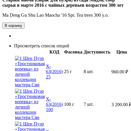
сырья в марте 2016 с чайных деревьев возрастом 300 лет
Ma Deng Gu Shu Lao Maocha '16 Spr. Tea trees 300 y.o.
В корзину
Просмотреть список опций
КОД
Фасовка
Доступность
Цена
X-
63(2016)
25 г
8 шт.
960.00
₽
25
X-
63(2016)
100 г
7 шт.
3 200.00
100