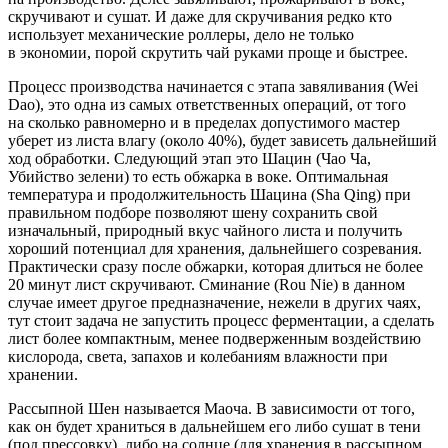
скручивают и сушат. И даже для скручивания редко кто
использует механические роллеры, дело не только
в экономии, порой скрутить чай руками проще и быстрее.
Процесс производства начинается с этапа завяливания (Wei
Dao), это одна из самых ответственных операций, от того
на сколько равномерно и в пределах допустимого мастер
уберет из листа влагу (около 40%), будет зависеть дальнейший
ход обработки. Следующий этап это Шацин (Чао Ча,
Убийство зелени) то есть обжарка в воке. Оптимальная
температура и продолжительность Шацина (Sha Qing) при
правильном подборе позволяют шену сохранить свой
изначальный, природный вкус чайного листа и получить
хороший потенциал для хранения, дальнейшего созревания.
Практически сразу после обжарки, которая длиться не более
20 минут лист скручивают. Сминание (Rou Nie) в данном
случае имеет другое предназначение, нежели в других чаях,
тут стоит задача не запустить процесс ферментации, а сделать
лист более компактным, менее подверженным воздействию
кислорода, света, запахов и колебаниям влажности при
хранении.
Рассыпной Шен называется Маоча. В зависимости от того,
как он будет храниться в дальнейшем его либо сушат в тени
(под прессовку), либо на солнце (для хранения в рассыпном