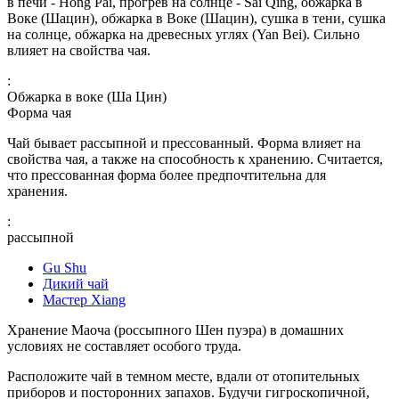
в печи - Hong Pai, прогрев на солнце - Sai Qing, обжарка в
Воке (Шацин), обжарка в Воке (Шацин), сушка в тени, сушка
на солнце, обжарка на древесных углях (Yan Bei). Сильно
влияет на свойства чая.
:
Обжарка в воке (Ша Цин)
Форма чая
Чай бывает рассыпной и прессованный. Форма влияет на
свойства чая, а также на способность к хранению. Считается,
что прессованная форма более предпочтительна для
хранения.
:
рассыпной
Gu Shu
Дикий чай
Мастер Xiang
Хранение Маоча (россыпного Шен пуэра) в домашних
условиях не составляет особого труда.
Расположите чай в темном месте, вдали от отопительных
приборов и посторонних запахов. Будучи гигроскопичной,