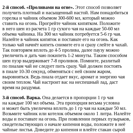
2-й способ. «Проливами на огне».
Этот способ позволяет
получить плотный и насыщенный настой. Нам понадобиться
горелка и чайник объемом 300-600 мл, который можно
ставить на огонь. Прогрейте чайник кипятком. Положите
в него шен из расчета 1 гр сухого чая на каждые 50-60 мл
объема чайника. На 300 мл чайник потребуется 5-6 гр чая.
Налейте в чайник кипяток и поставьте его на огонь. Как
только чай начнёт кипеть снимите его и сразу слейте в чахай.
Так повторяем вплоть до 4-5 пролива, далее паузу можно
увеличить и дать чаю покипеть 1-2 минуты. Таким способом
шен пуэр выдерживает 7-8 проливов. Помните, разлитый
по пиалам чай не следует пить сразу. Чай должен постоять
в пиале 10-30 секунд, обменяться с ней своим жаром,
выровняться. Ведь пиала отдает вкус, аромат и энергию чая
своим теплом. Чай настроит вас на неспешный лад, даст
время на раздумья.
3-й способ. Варка.
Она делается в пропорции 1 гр чая
на каждые 100 мл объема. Эта пропорция весьма условна
и может быть увеличена вплоть до 1 гр чая на каждые 50 мл.
Возьмите чайник или котелок объемом около 1 литра. Налейте
воды и поставьте на огонь. При появлении первых пузырьков,
свидетельствующих о начале кипения воды, положите в неё
чайные листья. Доведите до кипения и влейте стакан сырой