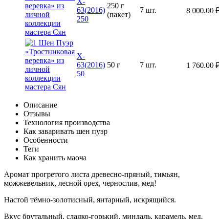
X-
250 г
63(2016)
7 шт.
8 000.00
(пакет)
250
X-
63(2016)
50 г
7 шт.
1 760.00
50
Описание
Отзывы
Технология производства
Как заваривать шен пуэр
Особенности
Теги
Как хранить маоча
Аромат прогретого листа древесно-пряный, тимьян,
можжевельник, лесной орех, чернослив, мед!
Настой тёмно-золотисный, янтарный, искрящийся.
Вкус брутальный, сладко-горький, миндаль, карамель, мед.