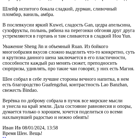
Шлейф испитого бокала сладкий, дурман, сливочный
пломбир, ваниль, амбра.
В послевкусии яркий Kuwei, сладость Gan, цедра апельсина,
сухофрукты, полынь, рябина на перегонки обгоняя друг друга
устремляются в гортань и там сливаются в сладкий Hou Yun.
Уважение Sheng Jin и объемный Ruan. Из бойкого
многообразия вкусов сложно выделить что-то конкретно, суть
и крутизна данного шена заключается в его пластичности,
способности каждый раз менять сюжет, преподносить
сюрпризы, удивлять, про такие чаи говорят, у них есть Магия.
Шен собрал в себе лучшие стороны вечного напитка, в нем
есть благородство Guafengzhai, контрастность Lao Banzhan,
свежесть Bindao.
Верёвка по доброму собрала в пучок все мирские мысли
и унесла на край земли. Дала состояние равновесия и опоры,
думается только о хорошем, хочется поделиться со всеми
нахлынувшей радостью и нежно обнять!
Иван Ив
08/01/2024, 13:58
Время Шен. Вещь!