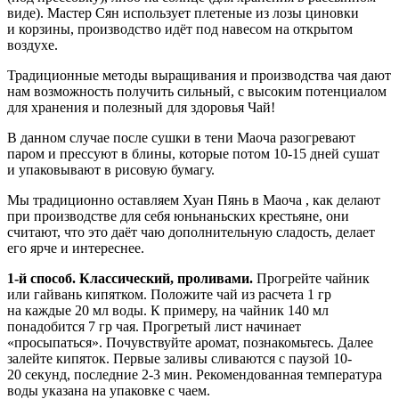
виде). Мастер Сян использует плетеные из лозы циновки
и корзины, производство идёт под навесом на открытом
воздухе.
Традиционные методы выращивания и производства чая дают
нам возможность получить сильный, с высоким потенциалом
для хранения и полезный для здоровья Чай!
В данном случае после сушки в тени Маоча разогревают
паром и прессуют в блины, которые потом 10-15 дней сушат
и упаковывают в рисовую бумагу.
Мы традиционно оставляем Хуан Пянь в Маоча , как делают
при производстве для себя юньнаньских крестьяне, они
считают, что это даёт чаю дополнительную сладость, делает
его ярче и интереснее.
1-й способ. Классический, проливами.
Прогрейте чайник
или гайвань кипятком. Положите чай из расчета 1 гр
на каждые 20 мл воды. К примеру, на чайник 140 мл
понадобится 7 гр чая. Прогретый лист начинает
«просыпаться». Почувствуйте аромат, познакомьтесь. Далее
залейте кипяток. Первые заливы сливаются с паузой 10-
20 секунд, последние 2-3 мин. Рекомендованная температура
воды указана на упаковке с чаем.