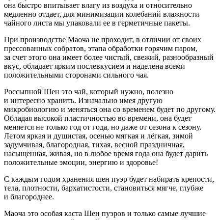
она быстро впитывает влагу из воздуха и относительно
медленно отдает, для минимизации колебаний влажности
чайного листа мы упаковали ее в герметичные пакеты.
При производстве Маоча не проходит, в отличии от своих
прессованных собратов, этапа обработки горячим паром,
за счет этого она имеет более чистый, свежий, разнообразный
вкус, обладает ярким послевкусием и наделена всеми
положительными сторонами сильного чая.
Россыпной Шен это чай, который нужно, полезно
и интересно хранить. Изначально имея другую
микробиологию и меняться она со временем будет по другому.
Обладая высокой пластичностью во времени, она будет
меняется не только год от года, но даже от сезона к сезону.
Летом яркая и душистая, осенью мягкая и лёгкая, зимой
задумчивая, благородная, тихая, весной праздничная,
насыщенная, живая, но в любое время года она будет дарить
положительные эмоции, энергию и здоровье!
С каждым годом хранения шен пуэр будет набирать крепости,
тела, плотности, бархатистости, становиться мягче, глубже
и благороднее.
Маоча это особая каста Шен пуэров и только самые лучшие