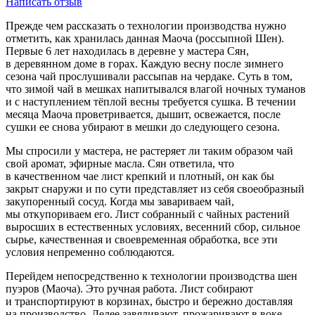
Написать отзыв
Прежде чем рассказать о технологии производства нужно
отметить, как хранилась данная Маоча (россыпной Шен).
Первые 6 лет находилась в деревне у мастера Сян,
в деревянном доме в горах. Каждую весну после зимнего
сезона чай прослушивали рассыпав на чердаке. Суть в том,
что зимой чай в мешках напитывался влагой ночных туманов
и с наступлением тёплой весны требуется сушка. В течении
месяца Маоча проветривается, дышит, освежается, после
сушки ее снова убирают в мешки до следующего сезона.
Мы спросили у мастера, не растеряет ли таким образом чай
свой аромат, эфирные масла. Сян ответила, что
в качественном чае лист крепкий и плотный, он как бы
закрыт снаружи и по сути представляет из себя своеобразный
закупоренный сосуд. Когда мы завариваем чай,
мы откупориваем его. Лист собранный с чайных растений
выросших в естественных условиях, весенний сбор, сильное
сырье, качественная и своевременная обработка, все эти
условия непременно соблюдаются.
Перейдем непосредственно к технологии производства шен
пуэров (Маоча). Это ручная работа. Лист собирают
и транспортируют в корзинах, быстро и бережно доставляя
на производство. Делее завяливают, прожаривают в воке,