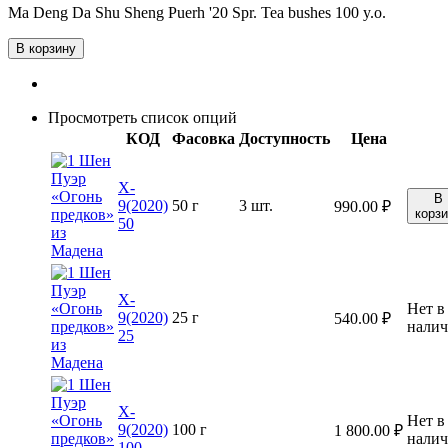
Ma Deng Da Shu Sheng Puerh '20 Spr. Tea bushes 100 y.o.
В корзину
Просмотреть список опций
КОД
Фасовка
Доступность
Цена
X-
В
9(2020)
50 г
3 шт.
990.00
₽
корз
50
X-
Нет в
9(2020)
25 г
540.00
₽
нали
25
X-
Нет в
9(2020)
100 г
1 800.00
₽
нали
100