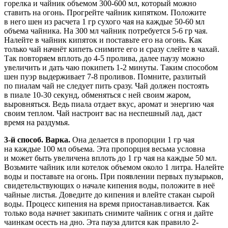
горелка и чайник объемом 300-600 мл, который можно
ставить на огонь. Прогрейте чайник кипятком. Положите
в него шен из расчета 1 гр сухого чая на каждые 50-60 мл
объема чайника. На 300 мл чайник потребуется 5-6 гр чая.
Налейте в чайник кипяток и поставьте его на огонь. Как
только чай начнёт кипеть снимите его и сразу слейте в чахай.
Так повторяем вплоть до 4-5 пролива, далее паузу можно
увеличить и дать чаю покипеть 1-2 минуты. Таким способом
шен пуэр выдерживает 7-8 проливов. Помните, разлитый
по пиалам чай не следует пить сразу. Чай должен постоять
в пиале 10-30 секунд, обменяться с ней своим жаром,
выровняться. Ведь пиала отдает вкус, аромат и энергию чая
своим теплом. Чай настроит вас на неспешный лад, даст
время на раздумья.
3-й способ. Варка.
Она делается в пропорции 1 гр чая
на каждые 100 мл объема. Эта пропорция весьма условна
и может быть увеличена вплоть до 1 гр чая на каждые 50 мл.
Возьмите чайник или котелок объемом около 1 литра. Налейте
воды и поставьте на огонь. При появлении первых пузырьков,
свидетельствующих о начале кипения воды, положите в неё
чайные листья. Доведите до кипения и влейте стакан сырой
воды. Процесс кипения на время приостанавливается. Как
только вода начнет закипать снимите чайник с огня и дайте
чаинкам осесть на дно. Эта пауза длится как правило 2-