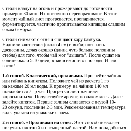
Стебли кладут на огонь и прожаривают до готовности -
примерно 30 мин. Их постоянно переворачивают. В этот
момент чайный лист прогревается, пропаривается,
ферментируется, частично пропитывается кипящим сладким
соком бамбука.
Стебли снимают с огня и счищают кору бамбука.
Надпиливают ствол (около 4 см) и выбирают часть
древесины, делая окошко (длина чуть больше половины
стебля) для того, чтобы чай мог "дышать". После сушат на
солнце около 5-10 дней, в зависимости от погоды. И чай
готов!
1-й способ. Классический, проливами.
Прогрейте чайник
или гайвань кипятком. Положите чай из расчета 1 гр
на каждые 20 мл воды. К примеру, на чайник 140 мл
понадобится 7 гр чая. Прогретый лист начинает
«просыпаться». Почувствуйте аромат, познакомьтесь. Далее
залейте кипяток. Первые заливы сливаются с паузой 10-
20 секунд, последние 2-3 мин. Рекомендованная температура
воды указана на упаковке с чаем.
2-й способ. «Проливами на огне».
Этот способ позволяет
получить плотный и насыщенный настой. Нам понадобиться