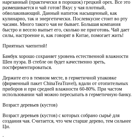
нарезанный (практически в порошок) грецкий орех. Все это
размешивается и чай готов! Вкус у чая плотный,
обволакивающий. Данный напиток насыщенный, как
кулинарно, так и энергетически. Послевкусие стоит во рту
часами. Много такого чая не бывает. Большая компания
быстро и весело выпьет его, сколько не приготовь. Чай дает
силы, настроение и, как говорят в Китае, помогает жить!
Приятных чаепитий!
Бамбук хорошо сохраняет уровень естественной влажности
Шен пуэра. В стебле он будет качественно зреть,
постферментироваться.
Держите его в темном месте, в герметичной упаковке
(фирменный пакет ChinaTeaTravel), вдали от отопительных
приборов и при средней влажности 60-80%. При частом
использовании чай можно пересыпать в герметичную банку.
Возраст деревьев (кустов)
Возраст деревьев (кустов) с которых собрано сырьё для
создания чая. Считается, что чем старше дерево, тем сильнее
Ци.
: