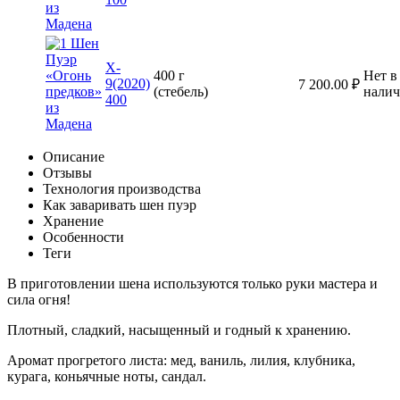
X-
400 г
Нет в
9(2020)
7 200.00
₽
(стебель)
нали
400
Описание
Отзывы
Технология производства
Как заваривать шен пуэр
Хранение
Особенности
Теги
В приготовлении шена используются только руки мастера и
сила огня!
Плотный, сладкий, насыщенный и годный к хранению.
Аромат прогретого листа: мед, ваниль, лилия, клубника,
курага, коньячные ноты, сандал.