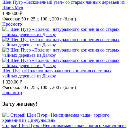
Шен Пуэр «Бесконечный узел» со старых чайных деревьев из
Шань Мен
1 980.00
₽
Фасовка:
50 г,
25 г,
100 г,
200 г (блин)
Просмотр
Шен Пуэр «Полено» натурального копчения со старых
чайных деревьев из Даякоу
1 320.00
₽
Фасовка:
50 г,
25 г,
100 г,
200 г (блин)
Просмотр
За ту же цену!
Старый Шен Пуэр «Неиспиваемая чаша» горного хранения из