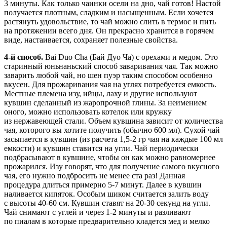
3 минуты. Как только чаинки осели на дно, чай готов! Настой
получается плотным, сладким и насыщенным. Если хочется
растянуть удовольствие, то чай можно слить в термос и пить
на протяжении всего дня. Он прекрасно хранится в горячем
виде, настаивается, сохраняет полезные свойства.
4-й способ.
Bai Duo Cha (Бай Дуо Ча) с орехами и медом. Это
старинный юньнаньский способ заваривания чая. Так можно
заварить любой чай, но шен пуэр таким способом особенно
вкусен. Для прожаривания чая на углях потребуется емкость.
Местные племена изу, ийцы, лаху и другие используют
кувшин сделанный из жаропрочной глины. За неимением
оного, можно использовать котелок или кружку
из нержавеющей стали. Объем кувшина зависит от количества
чая, которого вы хотите получить (обычно 600 мл). Сухой чай
засыпается в кувшин (из расчета 1,5-2 гр чая на каждые 100 мл
емкости) и кувшин ставится на угли. Чай периодически
подбрасывают в кувшине, чтобы он как можно равномернее
прожарился. Изу говорят, что для получение самого вкусного
чая, его нужно подбросить не менее ста раз! Данная
процедура длиться примерно 5-7 минут. Далее в кувшин
наливается кипяток. Особым шиком считается залить воду
с высоты 40-60 см. Кувшин ставят на 20-30 секунд на угли.
Чай снимают с углей и через 1-2 минуты и разливают
по пиалам в которые предварительно кладется мед и мелко