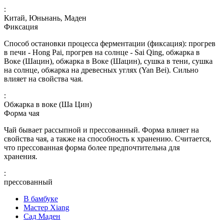
:
Китай, Юньнань, Маден
Фиксация
Способ остановки процесса ферментации (фиксация): прогрев
в печи - Hong Pai, прогрев на солнце - Sai Qing, обжарка в
Воке (Шацин), обжарка в Воке (Шацин), сушка в тени, сушка
на солнце, обжарка на древесных углях (Yan Bei). Сильно
влияет на свойства чая.
:
Обжарка в воке (Ша Цин)
Форма чая
Чай бывает рассыпной и прессованный. Форма влияет на
свойства чая, а также на способность к хранению. Считается,
что прессованная форма более предпочтительна для
хранения.
:
прессованный
В бамбуке
Мастер Xiang
Сад Маден