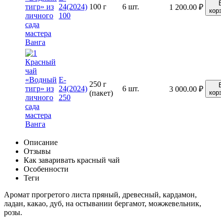
24(2024)
100 г
6 шт.
1 200.00
₽
кор
100
E-
250 г
24(2024)
6 шт.
3 000.00
₽
(пакет)
кор
250
Описание
Отзывы
Как заваривать красный чай
Особенности
Теги
Аромат прогретого листа пряный, древесный, кардамон,
ладан, какао, дуб, на остывании бергамот, можжевельник,
розы.