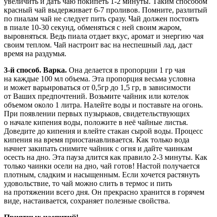
увеличить и дать чаю покипеть 1-2 минуты. Таким способом
красный чай выдерживает 6-7 проливов. Помните, разлитый
по пиалам чай не следует пить сразу. Чай должен постоять
в пиале 10-30 секунд, обменяться с ней своим жаром,
выровняться. Ведь пиала отдает вкус, аромат и энергию чая
своим теплом. Чай настроит вас на неспешный лад, даст
время на раздумья.
3-й способ. Варка.
Она делается в пропорции 1 гр чая
на каждые 100 мл объема. Эта пропорция весьма условна
и может варьироваться от 0,5гр до 1,5 гр, в зависимости
от Ваших предпочтений. Возьмите чайник или котелок
объемом около 1 литра. Налейте воды и поставьте на огонь.
При появлении первых пузырьков, свидетельствующих
о начале кипения воды, положите в неё чайные листья.
Доведите до кипения и влейте стакан сырой воды. Процесс
кипения на время приостанавливается. Как только вода
начнет закипать снимите чайник с огня и дайте чаинкам
осесть на дно. Эта пауза длится как правило 2-3 минуты. Как
только чаинки осели на дно, чай готов! Настой получается
плотным, сладким и насыщенным. Если хочется растянуть
удовольствие, то чай можно слить в термос и пить
на протяжении всего дня. Он прекрасно хранится в горячем
виде, настаивается, сохраняет полезные свойства.