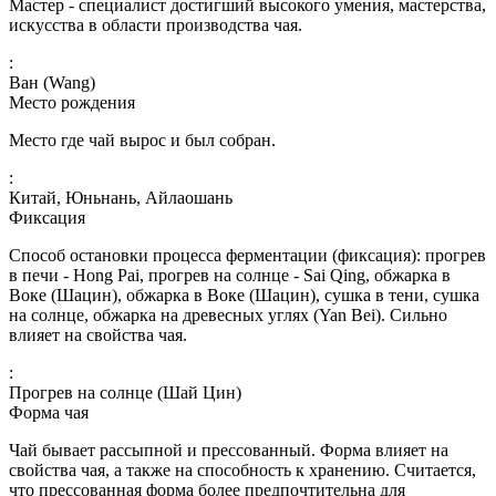
Мастер - специалист достигший высокого умения, мастерства,
искусства в области производства чая.
:
Ван (Wang)
Место рождения
Место где чай вырос и был собран.
:
Китай, Юньнань, Айлаошань
Фиксация
Способ остановки процесса ферментации (фиксация): прогрев
в печи - Hong Pai, прогрев на солнце - Sai Qing, обжарка в
Воке (Шацин), обжарка в Воке (Шацин), сушка в тени, сушка
на солнце, обжарка на древесных углях (Yan Bei). Сильно
влияет на свойства чая.
:
Прогрев на солнце (Шай Цин)
Форма чая
Чай бывает рассыпной и прессованный. Форма влияет на
свойства чая, а также на способность к хранению. Считается,
что прессованная форма более предпочтительна для