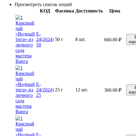
Просмотреть список опций
КОД
Фасовка
Доступность
Цена
E-
24(2024)
50 г
8 шт.
660.00
₽
кор
50
E-
24(2024)
25 г
12 шт.
360.00
₽
кор
25
E-