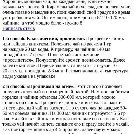
Хороший, мощный чай, на каждый день, если нужно
зарядиться энергией. Карамельный вкус, сладкое послевкусие,
очень плавно и медленно, понижающий свой градус во время
употребления чай. Оптимально, примерно гр 6/ 110-120 мл.
чайника, а чтоб мощно было - нужно 8
Написать отзыв
1-й способ. Классический, проливами.
Прогрейте чайник
или гайвань кипятком. Положите чай из расчета 1 гр
на каждые 20 мл воды. К примеру, на чайник 140 мл
понадобится 7 гр чая. Прогретый лист начинает
«просыпаться». Почувствуйте аромат, познакомьтесь. Далее
залейте кипяток. Первые заливы сливаются с паузой 10-
20 секунд, последние 2-3 мин. Рекомендованная температура
воды указана на упаковке.
2-й способ. «Проливами на огне».
Этот способ позволяет
получить плотный и насыщенный настой. Нам понадобиться
горелка и чайник объемом 300-600 мл, который можно
ставить на огонь. Прогрейте чайник кипятком. Положите
в него красный чай из расчета 1 гр сухого чая на каждые 50-
60 мл объема чайника. На 300 мл чайник потребуется 5-6 гр
чая. Налейте в чайник кипяток и поставьте его на огонь. Как
только чай начнёт кипеть снимите его и сразу слейте в чахай.
Так повторяем вплоть до 4-5 пролива, далее паузу можно