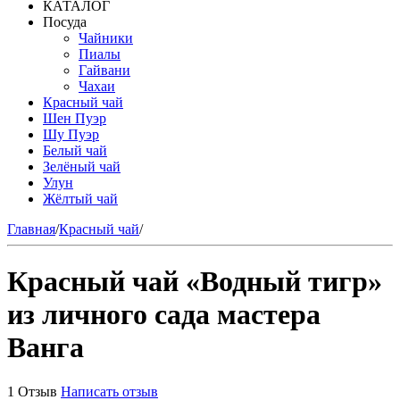
КАТАЛОГ
Посуда
Чайники
Пиалы
Гайвани
Чахаи
Красный чай
Шен Пуэр
Шу Пуэр
Белый чай
Зелёный чай
Улун
Жёлтый чай
Главная
/
Красный чай
/
Красный чай «Водный тигр»
из личного сада мастера
Ванга
1 Отзыв
Написать отзыв