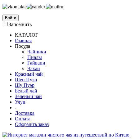
Войти
Запомнить
КАТАЛОГ
Главная
Посуда
Чайники
Пиалы
Гайвани
Чахаи
Красный чай
Шен Пуэр
Шу Пуэр
Белый чай
Зелёный чай
Улун
-
Доставка
Оплата
Оформить заказ