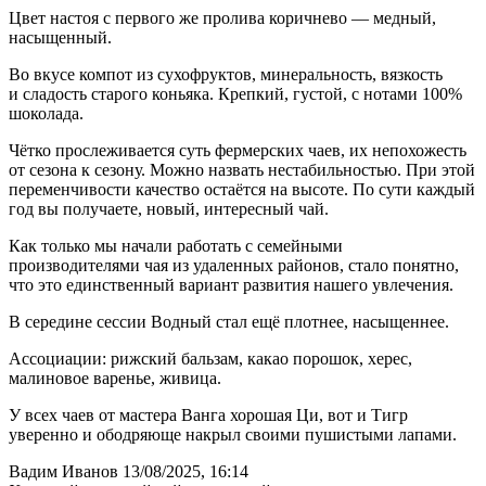
Цвет настоя с первого же пролива коричнево — медный,
насыщенный.
Во вкусе компот из сухофруктов, минеральность, вязкость
и сладость старого коньяка. Крепкий, густой, с нотами 100%
шоколада.
Чётко прослеживается суть фермерских чаев, их непохожесть
от сезона к сезону. Можно назвать нестабильностью. При этой
переменчивости качество остаётся на высоте. По сути каждый
год вы получаете, новый, интересный чай.
Как только мы начали работать с семейными
производителями чая из удаленных районов, стало понятно,
что это единственный вариант развития нашего увлечения.
В середине сессии Водный стал ещё плотнее, насыщеннее.
Ассоциации: рижский бальзам, какао порошок, херес,
малиновое варенье, живица.
У всех чаев от мастера Ванга хорошая Ци, вот и Тигр
уверенно и ободряюще накрыл своими пушистыми лапами.
Вадим Иванов
13/08/2025, 16:14