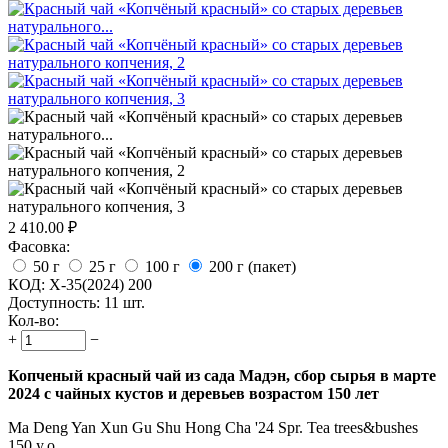
2 410.00
₽
Фасовка:
50 г
25 г
100 г
200 г (пакет)
КОД:
X-35(2024) 200
Доступность:
11 шт.
Кол-во:
+
−
Копченый красный чай из сада Мадэн, сбор сырья в марте
2024 с чайных кустов и деревьев возрастом 150 лет
Ma Deng Yan Xun Gu Shu Hong Cha '24 Spr. Tea trees&bushes
150 y.o.