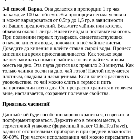
3-й способ. Варка.
Она делается в пропорции 1 гр чая
на каждые 100 мл объема. Эта пропорция весьма условна
и может варьироваться от 0,5гр до 1,5 гр, в зависимости
от Ваших предпочтений. Возьмите чайник или котелок
объемом около 1 литра. Налейте воды и поставьте на огонь.
При появлении первых пузырьков, свидетельствующих
о начале кипения воды, положите в неё чайные листья.
Доведите до кипения и влейте стакан сырой воды. Процесс
кипения на время приостанавливается. Как только вода
начнет закипать снимите чайник с огня и дайте чаинкам
осесть на дно. Эта пауза длится как правило 2-3 минуты. Как
только чаинки осели на дно, чай готов! Настой получается
плотным, сладким и насыщенным. Если хочется растянуть
удовольствие, то чай можно слить в термос и пить
на протяжении всего дня. Он прекрасно хранится в горячем
виде, настаивается, сохраняет полезные свойства.
Приятных чаепитий!
Данный чай будет особенно хорошо храниться, созревать и
постферментироваться. Держите его в темном месте, в
герметичной упаковке (фирменный пакет ChinaTeaTravel),
вдали от отопительных приборов и при средней влажности
60-80%. При частом использовании чай можно пересыпать в