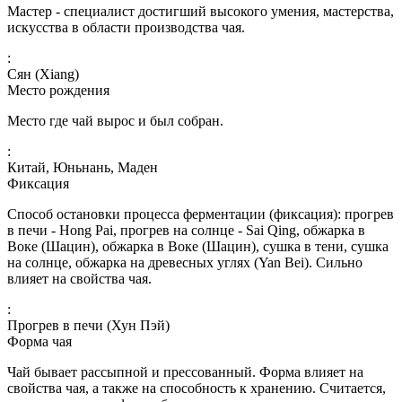
Мастер - специалист достигший высокого умения, мастерства,
искусства в области производства чая.
:
Сян (Xiang)
Место рождения
Место где чай вырос и был собран.
:
Китай, Юньнань, Маден
Фиксация
Способ остановки процесса ферментации (фиксация): прогрев
в печи - Hong Pai, прогрев на солнце - Sai Qing, обжарка в
Воке (Шацин), обжарка в Воке (Шацин), сушка в тени, сушка
на солнце, обжарка на древесных углях (Yan Bei). Сильно
влияет на свойства чая.
:
Прогрев в печи (Хун Пэй)
Форма чая
Чай бывает рассыпной и прессованный. Форма влияет на
свойства чая, а также на способность к хранению. Считается,