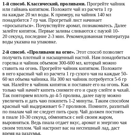
1-й способ. Классический, проливами.
Прогрейте чайник
или гайвань кипятком. Положите чай из расчета 1 гр
на каждые 20 мл воды. К примеру, на чайник 140 мл
понадобится 7 гр чая. Прогретый лист начинает
«просыпаться». Почувствуйте аромат, познакомьтесь. Далее
залейте кипяток. Первые заливы сливаются с паузой 10-
20 секунд, последние 2-3 мин. Рекомендованная температура
воды указана на упаковке.
2-й способ. «Проливами на огне».
Этот способ позволяет
получить плотный и насыщенный настой. Нам понадобиться
горелка и чайник объемом 300-600 мл, который можно
ставить на огонь. Прогрейте чайник кипятком. Положите
в него красный чай из расчета 1 гр сухого чая на каждые 50-
60 мл объема чайника. На 300 мл чайник потребуется 5-6 гр
чая. Налейте в чайник кипяток и поставьте его на огонь. Как
только чай начнёт кипеть снимите его и сразу слейте в чахай.
Так повторяем вплоть до 4-5 пролива, далее паузу можно
увеличить и дать чаю покипеть 1-2 минуты. Таким способом
красный чай выдерживает 6-7 проливов. Помните, разлитый
по пиалам чай не следует пить сразу. Чай должен постоять
в пиале 10-30 секунд, обменяться с ней своим жаром,
выровняться. Ведь пиала отдает вкус, аромат и энергию чая
своим теплом. Чай настроит вас на неспешный лад, даст
время на раздумья.