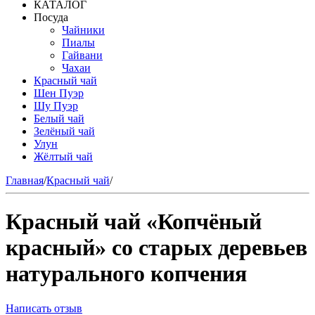
КАТАЛОГ
Посуда
Чайники
Пиалы
Гайвани
Чахаи
Красный чай
Шен Пуэр
Шу Пуэр
Белый чай
Зелёный чай
Улун
Жёлтый чай
Главная
/
Красный чай
/
Красный чай «Копчёный
красный» со старых деревьев
натурального копчения
Написать отзыв