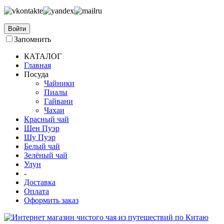
Войти
Запомнить
КАТАЛОГ
Главная
Посуда
Чайники
Пиалы
Гайвани
Чахаи
Красный чай
Шен Пуэр
Шу Пуэр
Белый чай
Зелёный чай
Улун
-
Доставка
Оплата
Оформить заказ