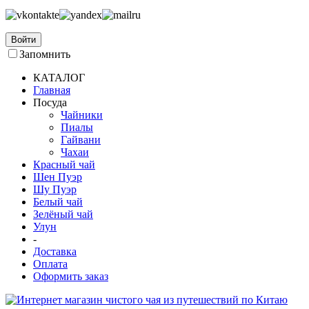
Войти
Запомнить
КАТАЛОГ
Главная
Посуда
Чайники
Пиалы
Гайвани
Чахаи
Красный чай
Шен Пуэр
Шу Пуэр
Белый чай
Зелёный чай
Улун
-
Доставка
Оплата
Оформить заказ