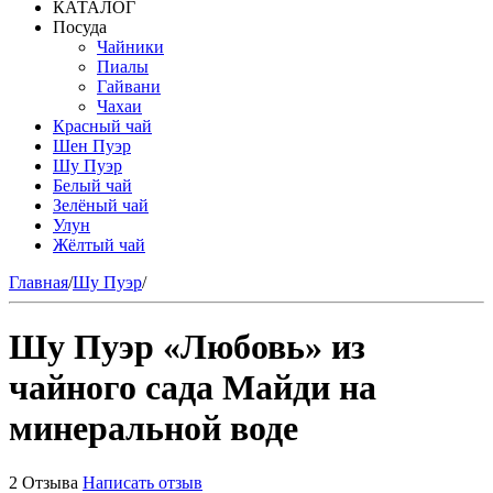
КАТАЛОГ
Посуда
Чайники
Пиалы
Гайвани
Чахаи
Красный чай
Шен Пуэр
Шу Пуэр
Белый чай
Зелёный чай
Улун
Жёлтый чай
Главная
/
Шу Пуэр
/
Шу Пуэр «Любовь» из
чайного сада Майди на
минеральной воде
2 Отзыва
Написать отзыв