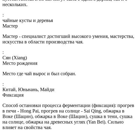
нескольких.
:
чайные кусты и деревья
Мастер
Мастер - специалист достигший высокого умения, мастерства,
искусства в области производства чая.
:
Сян (Xiang)
Место рождения
Место где чай вырос и был собран.
:
Китай, Юньнань, Майди
Фиксация
Способ остановки процесса ферментации (фиксация): прогрев
в печи - Hong Pai, прогрев на солнце - Sai Qing, обжарка в
Воке (Шацин), обжарка в Воке (Шацин), сушка в тени, сушка
на солнце, обжарка на древесных углях (Yan Bei). Сильно
влияет на свойства чая.