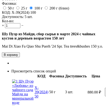
Фасовка:
50 г
25 г
100 г
200 г (блин)
КОД:
X-39(2024) 100
Доступность:
5 шт.
Кол-во:
+
−
Шу Пуэр из Майди, сбор сырья в марте 2024 с чайных
кустов и деревьев возрастом 150 лет
Mai Di Xiao Fa Qiao Shu Puerh '24 Spr. Tea trees&bushes 150 y.o.
В корзину
Просмотреть список опций
КОД
Фасовка
Доступность
Цена
X-
39(2024)
50 г
3 шт.
880.00
₽
50