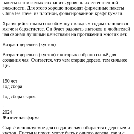
пакеты и тем самых сохранить уровень их естественной
влажности. Для этого хорошо подходят фирменные пакеты
ChinaTeaTravel из плотной, фольгированной крафт бумаги.
Хранящийся таким способом шу с каждым годом становится
мягче и бархатистее. Он будет радовать знатоков и любителей
чая своими лучшими качествами на протяжении многих лет.
Возраст деревьев (кустов)
Возраст деревьев (кустов) с которых собрано сырьё для
создания чая. Считается, что чем старше дерево, тем сильнее
Ци.
:
150
лет
Год сбора
Год сбора сырья.
:
2024
Жизненная форма
Сырьё используемое для создания чая собирается с деревьев и
кустов. Листья и почки могут быть с одного дерева, так и с