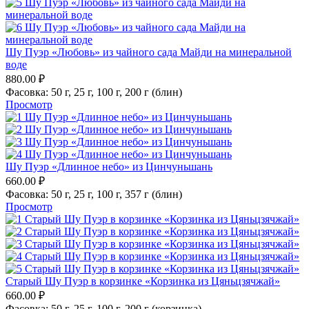
Шу Пуэр «Любовь» из чайного сада Майди на минеральной
воде
880.00
₽
Фасовка:
50 г,
25 г,
100 г,
200 г (блин)
Просмотр
Шу Пуэр «Длинное небо» из Цинчуньшань
660.00
₽
Фасовка:
50 г,
25 г,
100 г,
357 г (блин)
Просмотр
Старый Шу Пуэр в корзинке «Корзинка из Цяньцзячжай»
660.00
₽
Фасовка:
50 г,
25 г,
100 г,
200 г (корзинка)