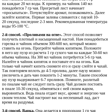
на каждые 20 мл воды. К примеру, на чайник 140 мл
понадобится 7 гр чая. Прогретый лист начинает
«просыпаться». Почувствуйте аромат, познакомьтесь. Далее
залейте кипяток. Первые заливы сливаются с паузой 10-
20 секунд, последние 2-3 мин. Рекомендованная температура
воды 95-100 °С.
2-й способ. «Проливами на огне».
Этот способ позволяет
получить плотный и насыщенный настой. Нам понадобиться
горелка и чайник объемом 300-600 мл, который можно
ставить на огонь. Прогрейте чайник кипятком. Положите
в него шу пуэр из расчета 1 гр сухого чая на каждые 50-60 мл
объема чайника. На 300 мл чайник потребуется 5-6 гр чая.
Налейте в чайник кипяток и поставьте его на огонь. Как
только чай начнёт кипеть снимите его и сразу слейте в чахай.
Так повторяем вплоть до 4-5 пролива, далее паузу можно
увеличить и дать чаю покипеть 1-2 минуты. Таким способом
шу пуэр выдерживает 6-7 проливов. Помните, разлитый
по пиалам чай не следует пить сразу. Чай должен постоять
в пиале 10-30 секунд, обменяться с ней своим жаром,
выровняться. Ведь пиала отдает вкус, аромат и энергию чая
своим теплом. Чай настроит вас на неспешный лад, даст
время на раздумья.
3-й способ. Варка.
Она делается в пропорции 1 гр чая