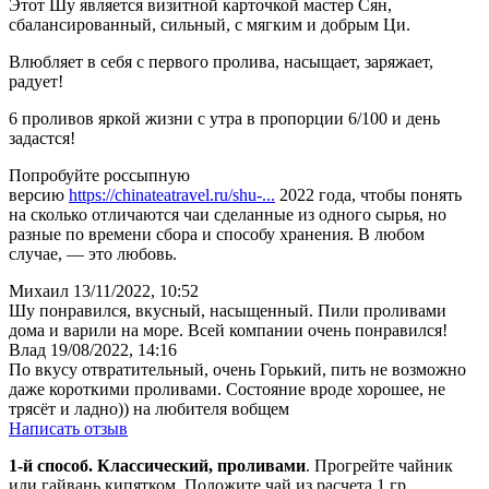
Этот Шу является визитной карточкой мастер Сян,
сбалансированный, сильный, с мягким и добрым Ци.
Влюбляет в себя с первого пролива, насыщает, заряжает,
радует!
6 проливов яркой жизни с утра в пропорции 6/100 и день
задастся!
Попробуйте россыпную
версию
https://chinateatravel.ru/shu-...
2022 года, чтобы понять
на сколько отличаются чаи сделанные из одного сырья, но
разные по времени сбора и способу хранения. В любом
случае, — это любовь.
Михаил
13/11/2022, 10:52
Шу понравился, вкусный, насыщенный. Пили проливами
дома и варили на море. Всей компании очень понравился!
Влад
19/08/2022, 14:16
По вкусу отвратительный, очень Горький, пить не возможно
даже короткими проливами. Состояние вроде хорошее, не
трясёт и ладно)) на любителя вобщем
Написать отзыв
1-й способ. Классический, проливами
. Прогрейте чайник
или гайвань кипятком. Положите чай из расчета 1 гр