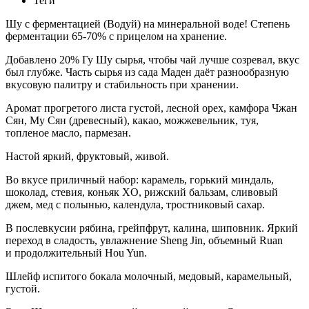
Теги
Шу с ферментацией (Водуй) на минеральной воде! Степень
ферментации 65-70% с прицелом на хранение.
Добавлено 20% Гу Шу сырья, чтобы чай лучше созревал, вкус
был глубже. Часть сырья из сада Маден даёт разнообразную
вкусовую палитру и стабильность при хранении.
Аромат прогретого листа густой, лесной орех, камфора Чжан
Сян, Му Сян (древесный), какао, можжевельник, туя,
топленое масло, пармезан.
Настой яркий, фруктовый, живой.
Во вкусе приличный набор: карамель, горький миндаль,
шоколад, стевия, коньяк XO, рижский бальзам, сливовый
джем, мед с полынью, календула, тростниковый сахар.
В послевкусии рябина, грейпфрут, калина, шиповник. Яркий
переход в сладость, увлажнение Sheng Jin, объемный Ruan
и продолжительный Hou Yun.
Шлейф испитого бокала молочный, медовый, карамельный,
густой.