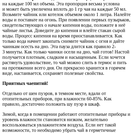
на каждые 100 мл объема. Эта пропорция весьма условна
и может быть увеличена вплоть до 1 гр чая на каждые 50 мл.
Возьмите чайник или котелок объемом около 1 литра. Налейте
воды и поставьте на огонь. При появлении первых пузырьков,
свидетельствующих о начале кипения воды, положите в неё
чайные листья. Доведите до кипения и влейте стакан сырой
воды. Процесс кипения на время приостанавливается. Как
только вода начнет закипать снимите чайник с огня и дайте
чаинкам осесть на дно. Эта пауза длится как правило 2-
3 минуты. Как только чаинки осели на дно, чай готов! Настой
получается плотным, сладким и насыщенным. Если хочется
растянуть удовольствие, то чай можно слить в термос и пить
на протяжении всего дня. Он прекрасно хранится в горячем
виде, настаивается, сохраняет полезные свойства.
Приятных чаепитий!
Отдельно от шен пуэров, в темном месте, вдали от
отопительных приборов, при влажности 60-85%. Как
правило, достаточно положить шу пуэр в шкаф.
Зимой, когда в помещении работают отопительные приборы и
уровень влажности становится низким, желательно
воспользоваться увлажнителем воздуха. Если нет такой
возможности, то необходимо убрать чай в герметичные