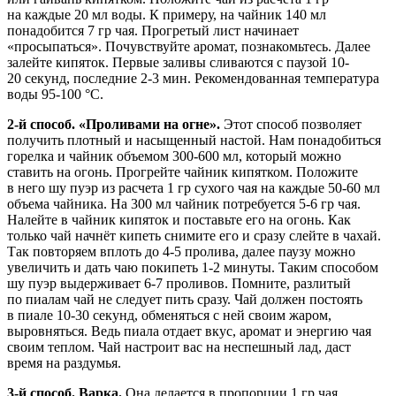
на каждые 20 мл воды. К примеру, на чайник 140 мл
понадобится 7 гр чая. Прогретый лист начинает
«просыпаться». Почувствуйте аромат, познакомьтесь. Далее
залейте кипяток. Первые заливы сливаются с паузой 10-
20 секунд, последние 2-3 мин. Рекомендованная температура
воды 95-100 °С.
2-й способ. «Проливами на огне».
Этот способ позволяет
получить плотный и насыщенный настой. Нам понадобиться
горелка и чайник объемом 300-600 мл, который можно
ставить на огонь. Прогрейте чайник кипятком. Положите
в него шу пуэр из расчета 1 гр сухого чая на каждые 50-60 мл
объема чайника. На 300 мл чайник потребуется 5-6 гр чая.
Налейте в чайник кипяток и поставьте его на огонь. Как
только чай начнёт кипеть снимите его и сразу слейте в чахай.
Так повторяем вплоть до 4-5 пролива, далее паузу можно
увеличить и дать чаю покипеть 1-2 минуты. Таким способом
шу пуэр выдерживает 6-7 проливов. Помните, разлитый
по пиалам чай не следует пить сразу. Чай должен постоять
в пиале 10-30 секунд, обменяться с ней своим жаром,
выровняться. Ведь пиала отдает вкус, аромат и энергию чая
своим теплом. Чай настроит вас на неспешный лад, даст
время на раздумья.
3-й способ. Варка.
Она делается в пропорции 1 гр чая