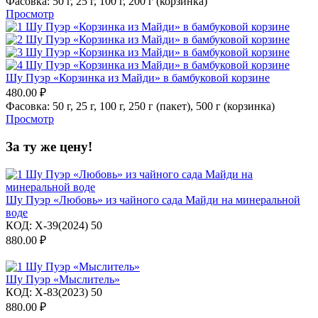
Фасовка:
50 г,
25 г,
100 г,
200 г (корзинка)
Просмотр
Шу Пуэр «Корзинка из Майди» в бамбуковой корзине
480.00
₽
Фасовка:
50 г,
25 г,
100 г,
250 г (пакет),
500 г (корзинка)
Просмотр
За ту же цену!
Шу Пуэр «Любовь» из чайного сада Майди на минеральной
воде
КОД:
X-39(2024) 50
880.00
₽
Шу Пуэр «Мыслитель»
КОД:
X-83(2023) 50
880.00
₽