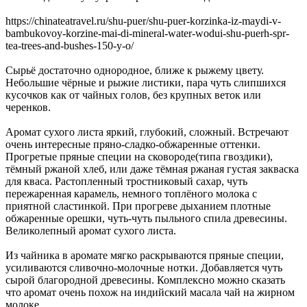
https://chinateatravel.ru/shu-puer/shu-puer-korzinka-iz-maydi-v-
bambukovoy-korzine-mai-di-mineral-water-wodui-shu-puerh-spr-
tea-trees-and-bushes-150-y-o/
Сырьё достаточно однородное, ближе к рыжему цвету.
Небольшие чёрные и рыжие листики, пара чуть слипшихся
кусочков как от чайных голов, без крупных веток или
черенков.
Аромат сухого листа яркий, глубокий, сложный. Встречают
очень интересные пряно-сладко-обжаренные оттенки.
Прогретые пряные специи на сковороде(типа гвоздики),
тёмный ржаной хлеб, или даже тёмная ржаная густая закваска
для кваса. Растопленный тростниковый сахар, чуть
пережаренная карамель, немного топлёного молока с
приятной сластинкой. При прогреве дыханием плотные
обжаренные орешки, чуть-чуть пыльного спила древесины.
Великолепный аромат сухого листа.
Из чайника в аромате мягко раскрываются пряные специи,
усиливаются сливочно-молочные нотки. Добавляется чуть
сырой благородной древесины. Комплексно можно сказать
что аромат очень похож на индийский масала чай на жирном
молоке.