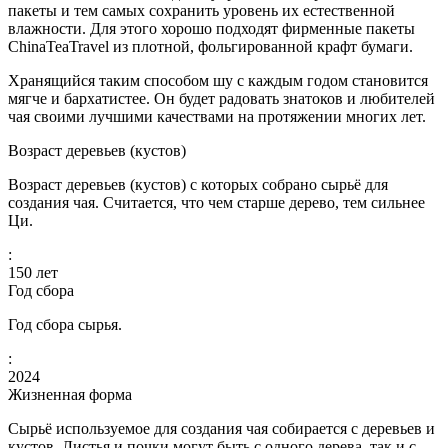
пакеты и тем самых сохранить уровень их естественной
влажности. Для этого хорошо подходят фирменные пакеты
ChinaTeaTravel из плотной, фольгированной крафт бумаги.
Хранящийся таким способом шу с каждым годом становится
мягче и бархатистее. Он будет радовать знатоков и любителей
чая своими лучшими качествами на протяжении многих лет.
Возраст деревьев (кустов)
Возраст деревьев (кустов) с которых собрано сырьё для
создания чая. Считается, что чем старше дерево, тем сильнее
Ци.
:
150
лет
Год сбора
Год сбора сырья.
:
2024
Жизненная форма
Сырьё используемое для создания чая собирается с деревьев и
кустов. Листья и почки могут быть с одного дерева, так и с