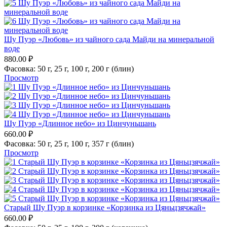
Шу Пуэр «Любовь» из чайного сада Майди на минеральной
воде
880.00
₽
Фасовка:
50 г,
25 г,
100 г,
200 г (блин)
Просмотр
Шу Пуэр «Длинное небо» из Цинчуньшань
660.00
₽
Фасовка:
50 г,
25 г,
100 г,
357 г (блин)
Просмотр
Старый Шу Пуэр в корзинке «Корзинка из Цяньцзячжай»
660.00
₽