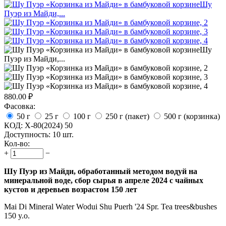
880.00
₽
Фасовка:
50 г
25 г
100 г
250 г (пакет)
500 г (корзинка)
КОД:
X-80(2024) 50
Доступность:
10 шт.
Кол-во:
+
−
Шу Пуэр из Майди, обработанный методом водуй на
минеральной воде, сбор сырья в апреле 2024 с чайных
кустов и деревьев возрастом 150 лет
Mai Di Mineral Water Wodui Shu Puerh '24 Spr. Tea trees&bushes
150 y.o.