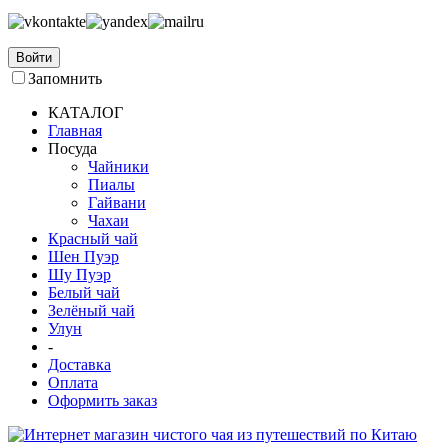
Войти
Запомнить
КАТАЛОГ
Главная
Посуда
Чайники
Пиалы
Гайвани
Чахаи
Красный чай
Шен Пуэр
Шу Пуэр
Белый чай
Зелёный чай
Улун
-
Доставка
Оплата
Оформить заказ