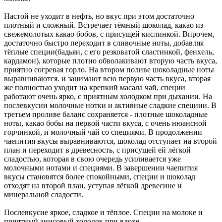
Настой не уходит в нефть, но вкус при этом достаточно
плотный и сложный. Встречает тёмный шоколад, какао из
свежемолотых какао бобов, с присущей кислинкой. Впрочем,
достаточно быстро переходит в сливочные ноты, добавляя
тёплые специи(бадьян, с его резковатой сластинкой, фенхель,
кардамон), которые плотно обволакивают вторую часть вкуса,
приятно согревая горло. На втором поливе шоколадные ноты
выравниваются. и занимают всю первую часть вкуса, вторая
же полностью уходит на крепкий масала чай, специи
работают очень ярко, с приятным холодком при дыхании. На
послевкусии молочные нотки и активные сладкие специии. В
третьем проливе баланс сохраняется - плотные шоколадные
ноты, какао бобы на первой части вкуса, с очень нюансной
горчинкой, и молочный чай со специями. В продолжении
чаепития вкусы выравниваются, шоколад отступает на второй
план и переходит в древесность, с присущей ей лёгкой
сладостью, которая в свою очередь усиливается уже
молочными нотами и специями. В завершении чаепития
вкусы становятся более спокойными, специи и шоколад
отходят на второй план, уступая лёгкой древесине и
минеральной сладости.
Послевкусие яркое, сладкое и тёплое. Специи на молоке и
приятный анисовый холодок при вдохе.