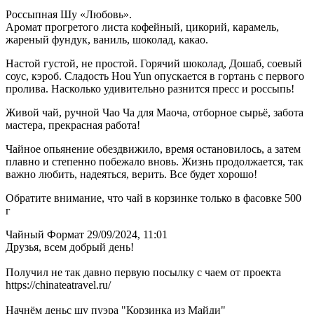
Россыпная Шу «Любовь».
Аромат прогретого листа кофейный, цикорий, карамель,
жареный фундук, ваниль, шоколад, какао.
Настой густой, не простой. Горячий шоколад, Дошаб, соевый
соус, кэроб. Сладость Hou Yun опускается в гортань с первого
пролива. Насколько удивительно разнится пресс и россыпь!
Живой чай, ручной Чао Ча для Маоча, отборное сырьё, забота
мастера, прекрасная работа!
Чайное опьянение обездвижило, время остановилось, а затем
плавно и степенно побежало вновь. Жизнь продолжается, так
важно любить, надеяться, верить. Все будет хорошо!
Обратите внимание, что чай в корзинке только в фасовке 500
г
Чайный Формат
29/09/2024, 11:01
Друзья, всем добрый день!
Получил не так давно первую посылку с чаем от проекта
https://chinateatravel.ru/
Начнём деньс шу пуэра "Корзинка из Майди"