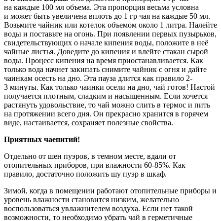
на каждые 100 мл объема. Эта пропорция весьма условна
и может быть увеличена вплоть до 1 гр чая на каждые 50 мл.
Возьмите чайник или котелок объемом около 1 литра. Налейте
воды и поставьте на огонь. При появлении первых пузырьков,
свидетельствующих о начале кипения воды, положите в неё
чайные листья. Доведите до кипения и влейте стакан сырой
воды. Процесс кипения на время приостанавливается. Как
только вода начнет закипать снимите чайник с огня и дайте
чаинкам осесть на дно. Эта пауза длится как правило 2-
3 минуты. Как только чаинки осели на дно, чай готов! Настой
получается плотным, сладким и насыщенным. Если хочется
растянуть удовольствие, то чай можно слить в термос и пить
на протяжении всего дня. Он прекрасно хранится в горячем
виде, настаивается, сохраняет полезные свойства.
Приятных чаепитий!
Отдельно от шен пуэров, в темном месте, вдали от
отопительных приборов, при влажности 60-85%. Как
правило, достаточно положить шу пуэр в шкаф.
Зимой, когда в помещении работают отопительные приборы и
уровень влажности становится низким, желательно
воспользоваться увлажнителем воздуха. Если нет такой
возможности, то необходимо убрать чай в герметичные