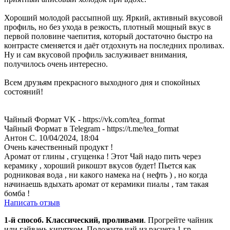
Хороший молодой рассыпной шу. Яркий, активный вкусовой
профиль, но без ухода в резкость, плотный мощный вкус в
первой половине чаепития, который достаточно быстро на
контрасте сменяется и даёт отдохнуть на последних проливах.
Ну и сам вкусовой профиль заслуживает внимания,
получилось очень интересно.
Всем друзьям прекрасного выходного дня и спокойных
состояний!
Чайный Формат VK - https://vk.com/tea_format
Чайный Формат в Telegram - https://t.me/tea_format
Антон С.
10/04/2024, 18:04
Очень качественный продукт !
Аромат от глины , сгущенка ! Этот Чай надо пить через
керамику , хороший рикошэт вкусов будет! Пьется как
родниковая вода , ни какого намека на ( нефть ) , но когда
начинаешь вдыхать аромат от керамики пиалы , там такая
бомба !
Написать отзыв
1-й способ. Классический, проливами
. Прогрейте чайник
или гайвань кипятком. Положите чай из расчета 1 гр