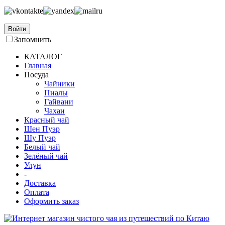
Войти
Запомнить
КАТАЛОГ
Главная
Посуда
Чайники
Пиалы
Гайвани
Чахаи
Красный чай
Шен Пуэр
Шу Пуэр
Белый чай
Зелёный чай
Улун
-
Доставка
Оплата
Оформить заказ