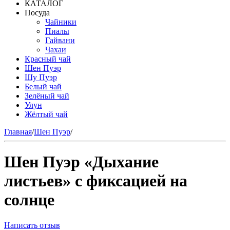
КАТАЛОГ
Посуда
Чайники
Пиалы
Гайвани
Чахаи
Красный чай
Шен Пуэр
Шу Пуэр
Белый чай
Зелёный чай
Улун
Жёлтый чай
Главная
/
Шен Пуэр
/
Шен Пуэр «Дыхание
листьев» с фиксацией на
солнце
Написать отзыв