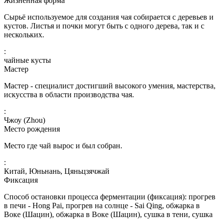
Жизненная форма
Сырьё используемое для создания чая собирается с деревьев и
кустов. Листья и почки могут быть с одного дерева, так и с
нескольких.
:
чайные кусты
Мастер
Мастер - специалист достигший высокого умения, мастерства,
искусства в области производства чая.
:
Чжоу (Zhou)
Место рождения
Место где чай вырос и был собран.
:
Китай, Юньнань, Цяньцзячжай
Фиксация
Способ остановки процесса ферментации (фиксация): прогрев
в печи - Hong Pai, прогрев на солнце - Sai Qing, обжарка в
Воке (Шацин), обжарка в Воке (Шацин), сушка в тени, сушка