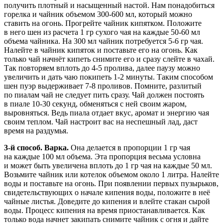
получить плотный и насыщенный настой. Нам понадобиться
горелка и чайник объемом 300-600 мл, который можно
ставить на огонь. Прогрейте чайник кипятком. Положите
в него шен из расчета 1 гр сухого чая на каждые 50-60 мл
объема чайника. На 300 мл чайник потребуется 5-6 гр чая.
Налейте в чайник кипяток и поставьте его на огонь. Как
только чай начнёт кипеть снимите его и сразу слейте в чахай.
Так повторяем вплоть до 4-5 пролива, далее паузу можно
увеличить и дать чаю покипеть 1-2 минуты. Таким способом
шен пуэр выдерживает 7-8 проливов. Помните, разлитый
по пиалам чай не следует пить сразу. Чай должен постоять
в пиале 10-30 секунд, обменяться с ней своим жаром,
выровняться. Ведь пиала отдает вкус, аромат и энергию чая
своим теплом. Чай настроит вас на неспешный лад, даст
время на раздумья.
3-й способ. Варка.
Она делается в пропорции 1 гр чая
на каждые 100 мл объема. Эта пропорция весьма условна
и может быть увеличена вплоть до 1 гр чая на каждые 50 мл.
Возьмите чайник или котелок объемом около 1 литра. Налейте
воды и поставьте на огонь. При появлении первых пузырьков,
свидетельствующих о начале кипения воды, положите в неё
чайные листья. Доведите до кипения и влейте стакан сырой
воды. Процесс кипения на время приостанавливается. Как
только вода начнет закипать снимите чайник с огня и дайте