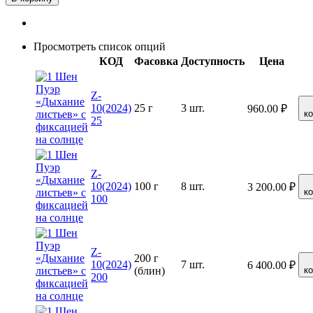
Просмотреть список опций
КОД
Фасовка
Доступность
Цена
Z-
10(2024)
25 г
3 шт.
960.00
₽
к
25
Z-
10(2024)
100 г
8 шт.
3 200.00
₽
к
100
Z-
200 г
10(2024)
7 шт.
6 400.00
₽
(блин)
к
200