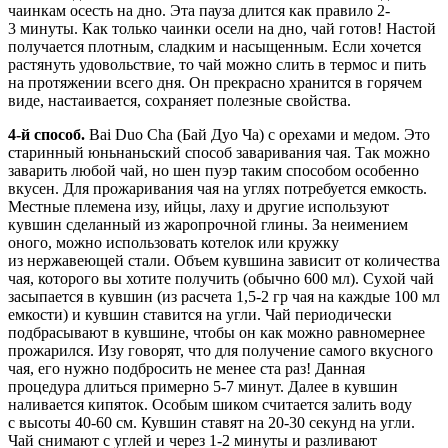
чаинкам осесть на дно. Эта пауза длится как правило 2-
3 минуты. Как только чаинки осели на дно, чай готов! Настой
получается плотным, сладким и насыщенным. Если хочется
растянуть удовольствие, то чай можно слить в термос и пить
на протяжении всего дня. Он прекрасно хранится в горячем
виде, настаивается, сохраняет полезные свойства.
4-й способ.
Bai Duo Cha (Бай Дуо Ча) с орехами и медом. Это
старинный юньнаньский способ заваривания чая. Так можно
заварить любой чай, но шен пуэр таким способом особенно
вкусен. Для прожаривания чая на углях потребуется емкость.
Местные племена изу, ийцы, лаху и другие используют
кувшин сделанный из жаропрочной глины. За неимением
оного, можно использовать котелок или кружку
из нержавеющей стали. Объем кувшина зависит от количества
чая, которого вы хотите получить (обычно 600 мл). Сухой чай
засыпается в кувшин (из расчета 1,5-2 гр чая на каждые 100 мл
емкости) и кувшин ставится на угли. Чай периодически
подбрасывают в кувшине, чтобы он как можно равномернее
прожарился. Изу говорят, что для получение самого вкусного
чая, его нужно подбросить не менее ста раз! Данная
процедура длиться примерно 5-7 минут. Далее в кувшин
наливается кипяток. Особым шиком считается залить воду
с высоты 40-60 см. Кувшин ставят на 20-30 секунд на угли.
Чай снимают с углей и через 1-2 минуты и разливают