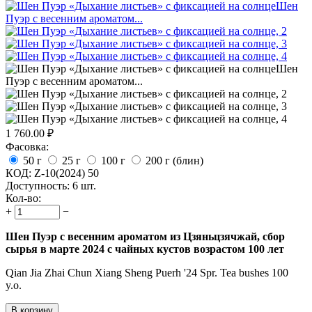
1 760.00
₽
Фасовка:
50 г
25 г
100 г
200 г (блин)
КОД:
Z-10(2024) 50
Доступность:
6 шт.
Кол-во:
+
−
Шен Пуэр с весенним ароматом из Цзяньцзячжай, сбор
сырья в марте 2024 с чайных кустов возрастом 100 лет
Qian Jia Zhai Chun Xiang Sheng Puerh '24 Spr. Tea bushes 100
y.o.
В корзину