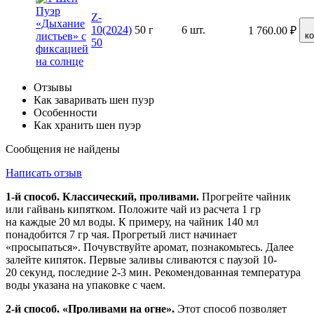
Z-
10(2024)
50 г
6 шт.
1 760.00
₽
к
50
Отзывы
Как заваривать шен пуэр
Особенности
Как хранить шен пуэр
Сообщения не найдены
Написать отзыв
1-й способ. Классический, проливами.
Прогрейте чайник
или гайвань кипятком. Положите чай из расчета 1 гр
на каждые 20 мл воды. К примеру, на чайник 140 мл
понадобится 7 гр чая. Прогретый лист начинает
«просыпаться». Почувствуйте аромат, познакомьтесь. Далее
залейте кипяток. Первые заливы сливаются с паузой 10-
20 секунд, последние 2-3 мин. Рекомендованная температура
воды указана на упаковке с чаем.
2-й способ. «Проливами на огне».
Этот способ позволяет