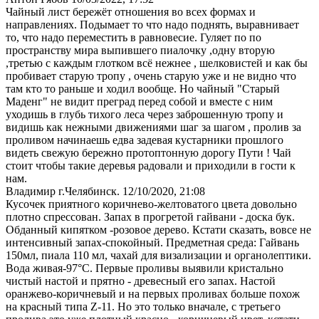
Чайный лист бережёт отношения во всех формах и
направлениях. Подымает то что надо поднять, выравнивает
то, что надо переместить в равновесие. Гуляет по по
пространству мира выпившего пиалочку ,одну вторую
,третью с каждым глотком всё нежнее , шелковистей и как бы
пробивает старую тропу , очень старую уже и не видно что
там кто то раньше и ходил вообще. Но чайный "Старый
Маденг" не видит преград перед собой и вместе с ним
уходишь в глубь тихого леса через заброшенную тропу и
видишь как нежными движениями шаг за шагом , пролив за
проливом начинаешь едва задевая кустарники прошлого
видеть свежую бережно протоптонную дорогу Пути ! Чай
стоит чтобы такие деревья радовали и приходили в гости к
нам.
Владимир г.Челябинск.
12/10/2020, 21:08
Кусочек приятного коричнево-желтоватого цвета довольно
плотно спрессован. Запах в прогретой гайвани - доска бук.
Обданный кипятком -розовое дерево. Кстати сказать, вовсе не
интенсивный запах-спокойный. Предметная среда: Гайвань
150мл, пиала 110 мл, чахай для визализации и органолептики.
Вода живая-97°С. Первые проливы выявили кристально
чистый настой и прятно - древесный его запах. Настой
оранжево-коричневый и на первых проливах больше похож
на красный типа Z-11. Но это только вначале, с третьего