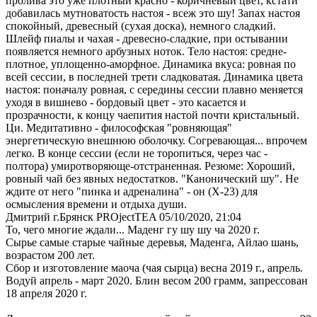
пролива это уже плотный красно - коричневый цвет, кстати
добавилась мутноватость настоя - всеж это шу! Запах настоя
спокойный, древесный (сухая доска), немного сладкий.
Шлейф пиалы и чахая - древесно-сладкие, при остывании
появляется немного арбузных ноток. Тело настоя: средне-
плотное, уплощенно-аморфное. Динамика вкуса: ровная по
всей сессии, в последней трети сладковатая. Динамика цвета
настоя: поначалу ровная, с середины сессии плавно меняется
уходя в вишнево - бордовый цвет - это касается и
прозрачности, к концу чаепития настой почти кристальный.
Ци. Медитативно - философская "ровняющая"
энергетическую внешнюю оболочку. Согревающая... впрочем
легко. В конце сессии (если не торопиться, через час -
полтора) умиротворяюще-отстраненная. Резюме: Хороший,
ровный чай без явных недостатков. "Канонический шу". Не
ждите от него "пинка и адреналина" - он (Х-23) для
осмысления времени и отдыха души.
Дмитрий г.Брянск PROjectTEA
05/10/2020, 21:04
То, чего многие ждали... Маденг гу шу шу ча 2020 г.
Сырье самые старые чайные деревья, Маденга, Айлао шань,
возрастом 200 лет.
Сбор и изготовление маоча (чая сырца) весна 2019 г., апрель.
Водуй апрель - март 2020. Блин весом 200 грамм, запрессован
18 апреля 2020 г.