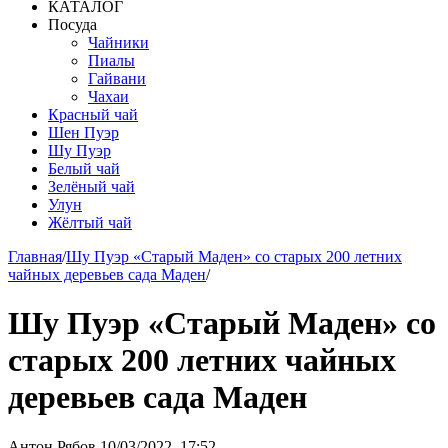
КАТАЛОГ
Посуда
Чайники
Пиалы
Гайвани
Чахаи
Красный чай
Шен Пуэр
Шу Пуэр
Белый чай
Зелёный чай
Улун
Жёлтый чай
Главная
/
Шу Пуэр «Старый Маден» со старых 200 летних
чайных деревьев сада Маден
/
Шу Пуэр «Старый Маден» со
старых 200 летних чайных
деревьев сада Маден
Антон Рябов
10/03/2022, 17:52