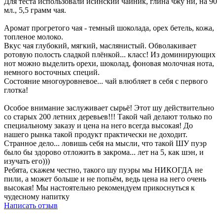
Для теста использовали исинский чайник, глина чжу ни, на 90
мл., 5,5 грамм чая.
Аромат прогретого чая - темный шоколада, орех бетель, кожа,
топленое молоко.
Вкус чая глубокий, мягкий, маслянистый. Обволакивает
ротовую полость сладкой плёнкой... класс! Из доминирующих
нот можно выделить орехи, шоколад, фоновая молочная нота,
немного восточных специй.
Состояние многоуровневое... чай влюбляет в себя с первого
глотка!
Особое внимание заслуживает сырьё! Этот шу действительно
со старых 200 летних деревьев!!! Такой чай делают только по
специальному заказу и цена на него всегда высокая! До
нашего рынка такой продукт практически не доходит.
Странное дело... ловишь себя на мысли, что такой ШУ пуэр
было бы здорово отложить в закрома... лет на 5, как шэн, и
изучать его)))
Ребята, скажем честно, такого шу пуэры мы НИКОГДА не
пили, а может больше и не попьём, ведь цена на него очень
высокая! Мы настоятельно рекомендуем прикоснуться к
чудесному напитку
Написать отзыв