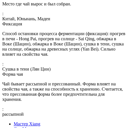
Место где чай вырос и был собран.
:
Китай, Юньнань, Маден
Фиксация
Способ остановки процесса ферментации (фиксация): прогрев
в печи - Hong Pai, прогрев на солнце - Sai Qing, обжарка в
Воке (Шацин), обжарка в Воке (Шацин), сушка в тени, сушка
на солнце, обжарка на древесных углях (Yan Bei). Сильно
влияет на свойства чая.
:
Сушка в тени (Лян Цин)
Форма чая
Чай бывает рассыпной и прессованный. Форма влияет на
свойства чая, а также на способность к хранению. Считается,
что прессованная форма более предпочтительна для
хранения.
:
рассыпной
Мастер Xiang