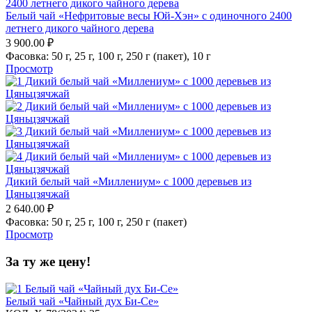
Белый чай «Нефритовые весы Юй-Хэн» с одиночного 2400
летнего дикого чайного дерева
3 900.00
₽
Фасовка:
50 г,
25 г,
100 г,
250 г (пакет),
10 г
Просмотр
Дикий белый чай «Миллениум» с 1000 деревьев из
Цяньцзячжай
2 640.00
₽
Фасовка:
50 г,
25 г,
100 г,
250 г (пакет)
Просмотр
За ту же цену!
Белый чай «Чайный дух Би-Се»