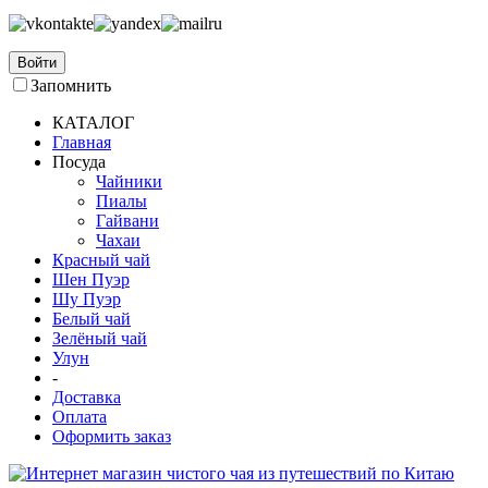
Войти
Запомнить
КАТАЛОГ
Главная
Посуда
Чайники
Пиалы
Гайвани
Чахаи
Красный чай
Шен Пуэр
Шу Пуэр
Белый чай
Зелёный чай
Улун
-
Доставка
Оплата
Оформить заказ