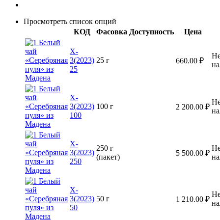
Просмотреть список опций
КОД
Фасовка
Доступность
Цена
X-
Не
3(2023)
25 г
660.00
₽
на
25
X-
Не
3(2023)
100 г
2 200.00
₽
на
100
X-
250 г
Не
3(2023)
5 500.00
₽
(пакет)
на
250
X-
Не
3(2023)
50 г
1 210.00
₽
на
50