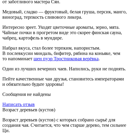
от заботливого мастера Сян.
Медовый, сладко — фруктовый, белая груша, персик, манго,
виноград, терпкость сливового ликера.
Интересно зреет. Уходят цветочные ароматы, зерно, мята.
Чайные почки в прогретом виде это скорее финская сауна,
чабрец, картофель в мундире.
Набрал вкуса, стал более терпким, напористым.
В послевкусии миндаль, бифитер, рябина на коньяке, чем
то напоминает
шен пуэр Тростниковая верёвка
.
Один из лучших вечерних чаев. Напились, руки не поднять.
Пейте качественные чаи друзья, становитесь императорами
и обязательно будьте здоровы!
Сообщения не найдены
Написать отзыв
Возраст деревьев (кустов)
Возраст деревьев (кустов) с которых собрано сырьё для
создания чая. Считается, что чем старше дерево, тем сильнее
Ци.