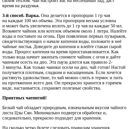
своим теплом. Чай настроит вас на неспешный лад, даст
время на раздумья.
3-й способ. Варка.
Она делается в пропорции 1 гр чая
на каждые 100 мл объема. Эта пропорция весьма условна
и может быть увеличена вплоть до 1 гр чая на каждые 50 мл.
Возьмите чайник или котелок объемом около 1 литра. Налейте
воды и поставьте на огонь. При появлении первых пузырьков,
свидетельствующих о начале кипения воды, положите в неё
чайные листья. Доведите до кипения и влейте стакан сырой
воды. Процесс кипения на время приостанавливается. Как
только вода начнет закипать снимите чайник с огня и дайте
чаинкам осесть на дно. Эта пауза длится как правило 2-
3 минуты. Как только чаинки осели на дно, чай готов! Настой
получается плотным, сладким и насыщенным. Если хочется
растянуть удовольствие, то чай можно слить в термос и пить
на протяжении всего дня. Он прекрасно хранится в горячем
виде, настаивается, сохраняет полезные свойства.
Приятных чаепитий!
Белый чай обладает природным, изначальным вкусом чайного
листа Цзы Сян. Минимально подвергся обработке и,
следовательно, прекрасно подходит для хранения.
На сколько четко будете следовать правилам хранения,