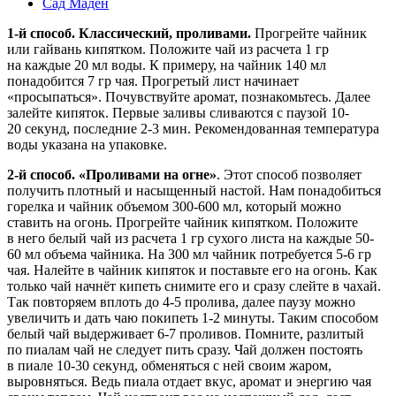
Сад Маден
1-й способ. Классический, проливами.
Прогрейте чайник
или гайвань кипятком. Положите чай из расчета 1 гр
на каждые 20 мл воды. К примеру, на чайник 140 мл
понадобится 7 гр чая. Прогретый лист начинает
«просыпаться». Почувствуйте аромат, познакомьтесь. Далее
залейте кипяток. Первые заливы сливаются с паузой 10-
20 секунд, последние 2-3 мин. Рекомендованная температура
воды указана на упаковке.
2-й способ. «Проливами на огне»
. Этот способ позволяет
получить плотный и насыщенный настой. Нам понадобиться
горелка и чайник объемом 300-600 мл, который можно
ставить на огонь. Прогрейте чайник кипятком. Положите
в него белый чай из расчета 1 гр сухого листа на каждые 50-
60 мл объема чайника. На 300 мл чайник потребуется 5-6 гр
чая. Налейте в чайник кипяток и поставьте его на огонь. Как
только чай начнёт кипеть снимите его и сразу слейте в чахай.
Так повторяем вплоть до 4-5 пролива, далее паузу можно
увеличить и дать чаю покипеть 1-2 минуты. Таким способом
белый чай выдерживает 6-7 проливов. Помните, разлитый
по пиалам чай не следует пить сразу. Чай должен постоять
в пиале 10-30 секунд, обменяться с ней своим жаром,
выровняться. Ведь пиала отдает вкус, аромат и энергию чая