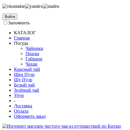
Войти
Запомнить
КАТАЛОГ
Главная
Посуда
Чайники
Пиалы
Гайвани
Чахаи
Красный чай
Шен Пуэр
Шу Пуэр
Белый чай
Зелёный чай
Улун
-
Доставка
Оплата
Оформить заказ