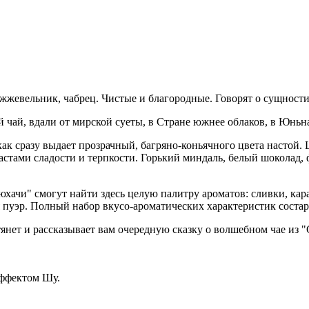
ожжевельник, чабрец. Чистые и благородные. Говорят о сущности
й чай, вдали от мирской суеты, в Стране южнее облаков, в Юньн
как сразу выдает прозрачный, багряно-коньячного цвета настой
растами сладости и терпкости. Горький миндаль, белый шоколад,
ачи" смогут найти здесь целую палитру ароматов: сливки, кара
я пуэр. Полный набор вкусо-ароматических характеристик состар
тянет и рассказывает вам очередную сказку о волшебном чае из 
эффектом Шу.