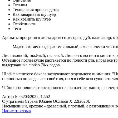
Описание
Отзывы
Технология производства
Как заваривать шу пуэр
Как хранить шу пуэр
Особенности
Теги
Ароматы прогретого листа древесные: орех, дуб, палисандр, м
Маден это место где растет сильный, экологически чисты
Лист звонкий, тяжёлый, цельный. Лишь его коснется кипяток, 
Объемное послевкусие растекается по полости рта, играя конт
выдержанные любао 70-х годов.
Шлейф испитого бокала заслуживает отдельного внимания. "Нюх
полностью оправдывает своё имя, неся в себе всю сущность ча
Чайное состояние философского плана пленит, манит, шепчет, 
Антон Б.
04/03/2022, 12:52
С утра пьем Страна Южнее Облаков X-22(2020).
Насыщенный, орехово - древесный, плотный, с разгоняющим 
Написать отзыв