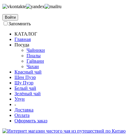
Войти
Запомнить
КАТАЛОГ
Главная
Посуда
Чайники
Пиалы
Гайвани
Чахаи
Красный чай
Шен Пуэр
Шу Пуэр
Белый чай
Зелёный чай
Улун
-
Доставка
Оплата
Оформить заказ