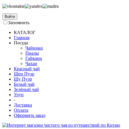
Войти
Запомнить
КАТАЛОГ
Главная
Посуда
Чайники
Пиалы
Гайвани
Чахаи
Красный чай
Шен Пуэр
Шу Пуэр
Белый чай
Зелёный чай
Улун
-
Доставка
Оплата
Оформить заказ