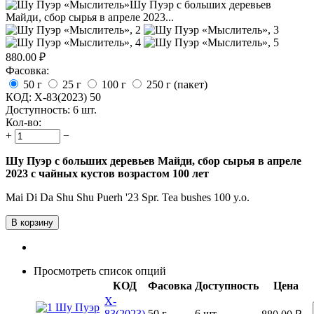
880.00
₽
Фасовка:
50 г
25 г
100 г
250 г (пакет)
КОД:
X-83(2023) 50
Доступность:
6 шт.
Кол-во:
+
−
Шу Пуэр с больших деревьев Майди, сбор сырья в апреле
2023 с чайных кустов возрастом 100 лет
Mai Di Da Shu Shu Puerh '23 Spr. Tea bushes 100 y.o.
В корзину
Просмотреть список опций
КОД
Фасовка
Доступность
Цена
X-
83(2023)
50 г
6 шт.