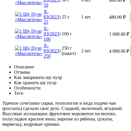
880.00
₽
50
X-
83(2023)
25 г
1 шт.
480.00
₽
25
X-
83(2023)
100 г
1 600.00
₽
100
X-
250 г
83(2023)
2 шт.
4 000.00
₽
(пакет)
250
Описание
Отзывы
Как заваривать шу пуэр
Как хранить шу пуэр
Особенности
Теги
Удачное сочетание сырья, технологии и вида подачи чая
(россыпь) сделали свое дело. Сладкий, молочный, ягодный.
Вкусовые ассоциации: фруктовое мороженое на молоке,
полусладкое красное вино, варенье из рябины, цукаты,
мармелад, кедровые орешки.