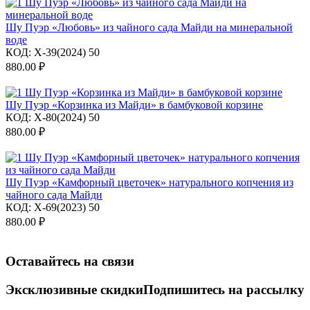
Шу Пуэр «Любовь» из чайного сада Майди на минеральной
воде
КОД:
X-39(2024) 50
880.00
₽
Шу Пуэр «Корзинка из Майди» в бамбуковой корзине
КОД:
X-80(2024) 50
880.00
₽
Шу Пуэр «Камфорный цветочек» натурального копчения из
чайного сада Майди
КОД:
X-69(2023) 50
880.00
₽
Оставайтесь на связи
Эксклюзивные скидки
Подпишитесь на рассылку