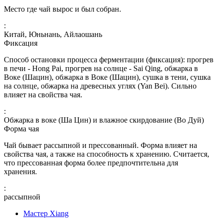
Место где чай вырос и был собран.
:
Китай, Юньнань, Айлаошань
Фиксация
Способ остановки процесса ферментации (фиксация): прогрев
в печи - Hong Pai, прогрев на солнце - Sai Qing, обжарка в
Воке (Шацин), обжарка в Воке (Шацин), сушка в тени, сушка
на солнце, обжарка на древесных углях (Yan Bei). Сильно
влияет на свойства чая.
:
Обжарка в воке (Ша Цин) и влажное скирдование (Во Дуй)
Форма чая
Чай бывает рассыпной и прессованный. Форма влияет на
свойства чая, а также на способность к хранению. Считается,
что прессованная форма более предпочтительна для
хранения.
:
рассыпной
Мастер Xiang