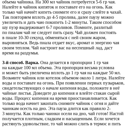
объема чайника. На 300 мл чайник потребуется 5-6 гр чая.
Налейте в чайник кипяток и поставьте его на огонь. Как
только чай начнёт кипеть снимите его и сразу слейте в чахай.
Так повторяем вплоть до 4-5 пролива, далее паузу можно
увеличить и дать чаю покипеть 1-2 минуты. Таким способом
шу пуэр выдерживает 6-7 проливов. Помните, разлитый
по пиалам чай не следует пить сразу. Чай должен постоять
в пиале 10-30 секунд, обменяться с ней своим жаром,
выровняться. Ведь пиала отдает вкус, аромат и энергию чая
своим теплом. Чай настроит вас на неспешный лад, даст
время на раздумья.
3-й способ. Варка.
Она делается в пропорции 1 гр чая
на каждые 100 мл объема. Эта пропорция весьма условна
и может быть увеличена вплоть до 1 гр чая на каждые 50 мл.
Возьмите чайник или котелок объемом около 1 литра. Налейте
воды и поставьте на огонь. При появлении первых пузырьков,
свидетельствующих о начале кипения воды, положите в неё
чайные листья. Доведите до кипения и влейте стакан сырой
воды. Процесс кипения на время приостанавливается. Как
только вода начнет закипать снимите чайник с огня и дайте
чаинкам осесть на дно. Эта пауза длится как правило 2-
3 минуты. Как только чаинки осели на дно, чай готов! Настой
получается плотным, сладким и насыщенным. Если хочется
растянуть удовольствие, то чай можно слить в термос и пить