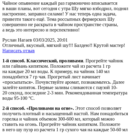
Чайное опьянение каждый раз гармонично вписывается
в ваши планы, вот сегодня с утра Шу мягко взбодрил, поднял
настроение, заправил силами! У нас теперь одна задача,
привезти такого ещё. Тема россыпных фермерских Шу
совершенно не раскрыта в чайном пространстве страны,
а ведь это интересно и перспективно!
Руслан Нагаев
03/03/2025, 20:01
Отличный, вкусный, мягкий шу!!! Балдею!! Крутой мастер!
Написать отзыв
1-й способ. Классический, проливами
. Прогрейте чайник
или гайвань кипятком. Положите чай из расчета 1 гр
на каждые 20 мл воды. К примеру, на чайник 140 мл
понадобится 7 гр чая. Прогретый лист начинает
«просыпаться». Почувствуйте аромат, познакомьтесь. Далее
залейте кипяток. Первые заливы сливаются с паузой 10-
20 секунд, последние 2-3 мин. Рекомендованная температура
воды 95-100 °С.
2-й способ. «Проливами на огне».
Этот способ позволяет
получить плотный и насыщенный настой. Нам понадобиться
горелка и чайник объемом 300-600 мл, который можно
ставить на огонь. Прогрейте чайник кипятком. Положите
в него шу пуэр из расчета 1 гр сухого чая на каждые 50-60 мл