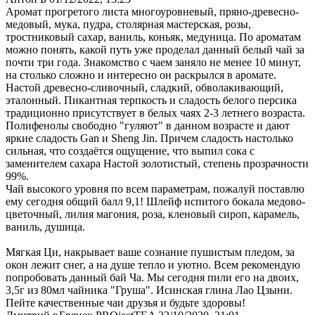
Аромат прогретого листа многоуровневый, пряно-древесно-
медовый, мука, пудра, столярная мастерская, розы,
тростниковый сахар, ваниль, коньяк, медуница. По ароматам
можно понять, какой путь уже проделал данный белый чай за
почти три года. Знакомство с чаем заняло не менее 10 минут,
на столько сложно и интересно он раскрылся в аромате.
Настой древесно-сливочный, сладкий, обволакивающий,
эталонный. Пикантная терпкость и сладость белого персика
традиционно присутствует в белых чаях 2-3 летнего возраста.
Полифенолы свободно "гуляют" в данном возрасте и дают
яркие сладость Gan и Sheng Jin. Причем сладость настолько
сильная, что создаётся ощущение, что выпил сока с
заменителем сахара Настой золотистый, степень прозрачности
99%.
Чай высокого уровня по всем параметрам, пожалуй поставлю
ему сегодня общий балл 9,1! Шлейф испитого бокала медово-
цветочный, лилия магония, роза, кленовый сироп, карамель,
ваниль, душица.
Мягкая Ци, накрывает ваше сознание пушистым пледом, за
окон лежит снег, а на душе тепло и уютно. Всем рекомендую
попробовать данный бай Ча. Мы сегодня пили его на двоих,
3,5г из 80мл чайника "Груша". Исинская глина Лао Цзыни.
Пейте качественные чаи друзья и будьте здоровы!