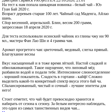
Дмитрий г.Брянск PROjectTEA
22/10/2020, 21:01
На тест к нам попала шикарная новинка - белый чай - Юэ
Гуан Бай 2020 г.
Возраст деревьев старше 100 лет. Чайный сад Маденга, Айлао
шань.
Сбор весенний, апрельский. Блин, весом 200 грамм,
запрессован 18 апреля 2020 г.
Для теста использовали исинский чайник из глины чжу ни 90
мл., мастера Фан Лао Ши и 4 грамма чая.
Аромат прогретого чая: цветочный, медовый, слегка пряный.
Благоухание весны
Вкус насыщенный и в тоже время лёгкий. Настой сладкий и
обволакивающий. Такое ощущение, что липовый мёд
разбавили водой и подали тебе. Интенсивное слюноотделение
- хороший показатель. Сладость в гортани - кайф! Сложно
выделить какой-то конкретный спектр вкуса этого бай ча.
Сбалансированный, чистый и сочный - лучшие эпитеты для
него!
Стоит отметит, что чай будет превосходно хранится и
набирать от сезона к сезону. За белым интересно наблюдать,
это один из самых таинственных видов чая...