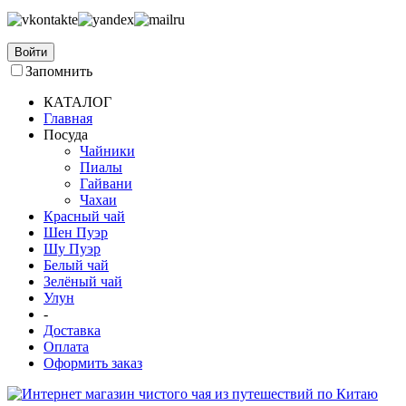
Войти
Запомнить
КАТАЛОГ
Главная
Посуда
Чайники
Пиалы
Гайвани
Чахаи
Красный чай
Шен Пуэр
Шу Пуэр
Белый чай
Зелёный чай
Улун
-
Доставка
Оплата
Оформить заказ