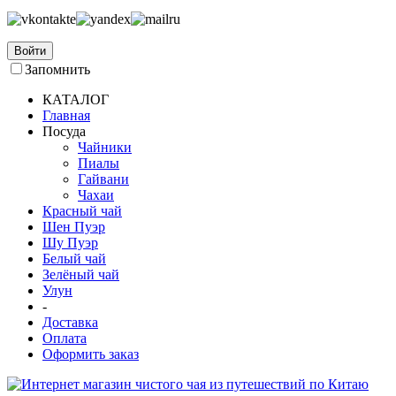
Войти
Запомнить
КАТАЛОГ
Главная
Посуда
Чайники
Пиалы
Гайвани
Чахаи
Красный чай
Шен Пуэр
Шу Пуэр
Белый чай
Зелёный чай
Улун
-
Доставка
Оплата
Оформить заказ