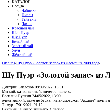
КАТАЛОГ
Посуда
Чайники
Пиалы
Гайвани
Чахаи
Красный чай
Шен Пуэр
Шу Пуэр
Белый чай
Зелёный чай
Улун
Жёлтый чай
Главная
/
Шу Пуэр «Золотой запас» из Лаоманьэ 2008 года
/
Шу Пуэр «Золотой запас» из Л
Дмитрий Заплохов
08/09/2022, 13:31
Мягкий, качественный, ничего лишнего.
Василий Пупкин
24/05/2022, 13:00
очень мягкий, даже не бархат, на висмовском "Архызе" почти
Тимур
17/01/2021, 01:12
Вкусный! Ничего лишнего. Спасибо